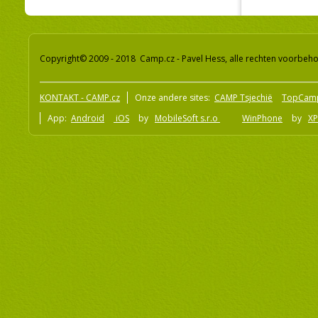
Copyright© 2009 - 2018 Camp.cz - Pavel Hess, alle rechten voorbeh
KONTAKT - CAMP.cz
Onze andere sites:
CAMP Tsjechië
TopCam
App:
Android
iOS
by
MobileSoft s.r.o
WinPhone
by
XP