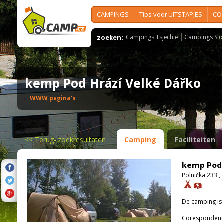
CAMPINGS
Tips voor UITSTAPJES
CO
zoeken:
Campings Tsjechië
Campings Slo
kemp Pod Hrází Velké Dářko
WWW pagina's
<<
Terug- zoekresultaten
Camping
Faciliteiten
kemp Pod 
Polnička 233 ,
De camping i
Corespondenti