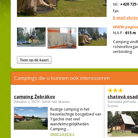
tel.:
+420 725 
fax:
E-mail shrij
WWW pagina
N.A.P.:
615 m
Camping vindt
rolstoeltoegan
verbinding.
Campings die u kunnen ook interesseren
camping Žebrákov
chatová osad
Žebrákov 3, 58291 Světlá nad Sázavou
Vranovská přehrada -
Šumná
Rustige camping in het
heuvelachtige bosgebied van
Tsjechië met veel
wandelmogelijkheden.
Camping ...
www pagina's