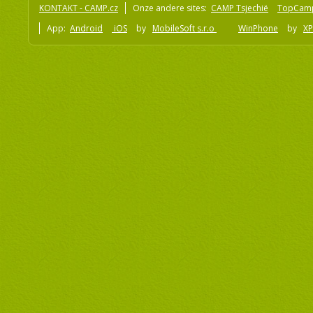
KONTAKT - CAMP.cz
Onze andere sites:
CAMP Tsjechië
TopCam
App:
Android
iOS
by
MobileSoft s.r.o
WinPhone
by
XP