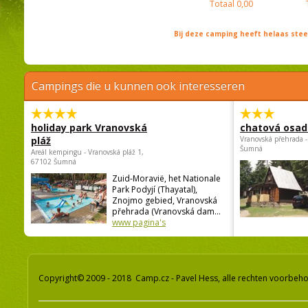
Totaal
0,00
Bij deze camping heeft helaas st
Campings die u kunnen ook interesseren
holiday park Vranovská
chatová osad
pláž
Vranovská přehrada -
Šumná
Areál kempingu - Vranovská pláž 1,
67102 Šumná
Zuid-Moravië, het Nationale
Park Podyjí (Thayatal),
Znojmo gebied, Vranovská
přehrada (Vranovská dam...
www pagina's
Copyright© 2009 - 2018 Camp.cz - Pavel Hess, alle rechten voorbeh