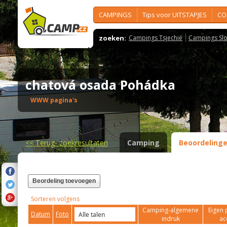
CAMPINGS
Tips voor UITSTAPJES
CO
zoeken:
Campings Tsjechië
Campings Slo
chatová osada Pohádka
WWW pagina's
<<
Terug- zoekresultaten
Camping
Beoordeling
Beordeling toevoegen
Sorteren volgens
Camping-algemene
Eigen 
Datum
Foto
indruk
ac