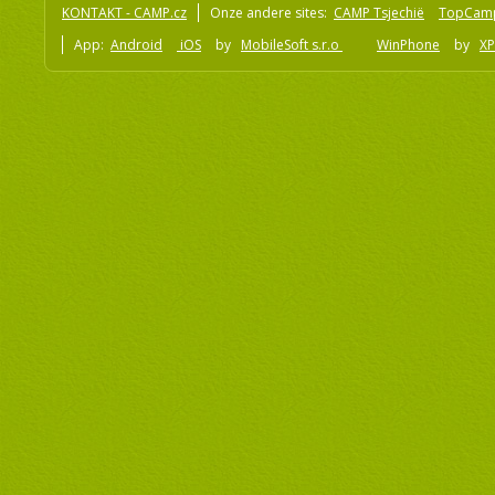
KONTAKT - CAMP.cz
Onze andere sites:
CAMP Tsjechië
TopCam
App:
Android
iOS
by
MobileSoft s.r.o
WinPhone
by
XP