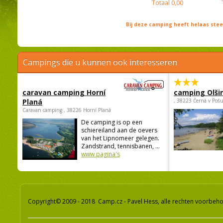
Totaal
0,00
Bij deze camping heeft helaas st
Campings die u kunnen ook interesseren
caravan camping Horní
camping Olši
Planá
, 38223 Černá v Poš
Caravan camping , 38226 Horní Planá
De camping is op een
schiereiland aan de oevers
van het Lipnomeer gelegen.
Zandstrand, tennisbanen, ...
www pagina's
Copyright© 2009 - 2018 Camp.cz - Pavel Hess, alle rechten voorbeh