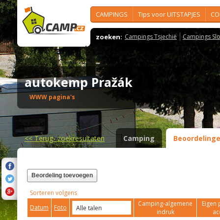
CAMPINGS
Tips voor UITSTAPJES
CO
zoeken:
Campings Tsjechië
Campings Slo
autokemp Pražák
WWW pagina's
<<
Terug- zoekresultaten
Camping
Beoordeling
Beordeling toevoegen
Sorteren volgens
Camping-algemene
Eigen 
Datum
Foto
indruk
ac