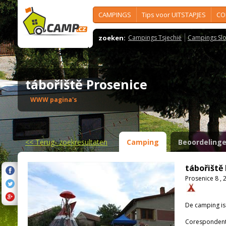
CAMPINGS
Tips voor UITSTAPJES
CO
zoeken:
Campings Tsjechië
Campings Slo
tábořiště Prosenice
WWW pagina's
<<
Terug- zoekresultaten
Camping
Beoordeling
tábořiště
Prosenice 8 ,
De camping i
Corespondenti