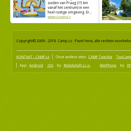
zuiden van Praag (15 km
vanaf het centrum) in een
heel rustige omgeving. Er...
www pagina's
Copyright© 2009 - 2018 Camp.cz - Pavel Hess, alle rechten voorbeh
KONTAKT - CAMP.cz
Onze andere sites:
CAMP Tsjechië
TopCam
App:
Android
iOS
by
MobileSoft s.r.o
WinPhone
by
XP