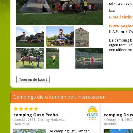
tel.:
+420 775 
fax:
E-mail shrij
WWW pagina
N.A.P.:
m
/
Op
De camping bev
eigen tent. On
een uitleen v
Campings die u kunnen ook interesseren
camping Oase Praha
camping Dru
Libeňská , 25241 Zlatníky-Hodkovice,
K Reporyjim 4, 155 0
Praha-západ
Trebonice
De camping ligt 5 km ten