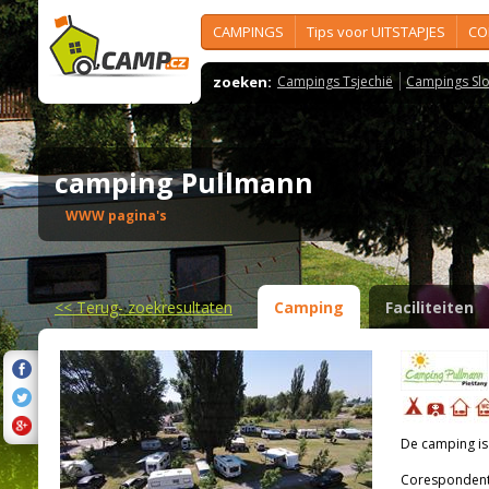
CAMPINGS
Tips voor UITSTAPJES
CO
zoeken:
Campings Tsjechië
Campings Slo
camping Pullmann
WWW pagina's
<<
Terug- zoekresultaten
Camping
Faciliteiten
De camping i
Corespondenti