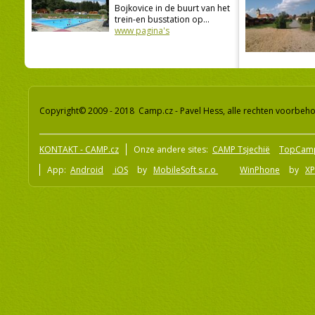
Bojkovice in de buurt van het
trein-en busstation op...
www pagina's
Copyright© 2009 - 2018 Camp.cz - Pavel Hess, alle rechten voorbeh
KONTAKT - CAMP.cz
Onze andere sites:
CAMP Tsjechië
TopCam
App:
Android
iOS
by
MobileSoft s.r.o
WinPhone
by
XP