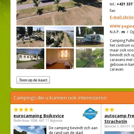
tel.:
+421 337 
fax:
E-mail shrij
WWW pagina
N.A.P.:
m
/
Op
Camping Pullm
het centrum va
maar ook voor
bevindt zich 
caravans met e
gebouw in kam
caravan.
Campings die u kunnen ook interesseren
eurocamping Bojkovice
autocamp Fre
Štefánikova 1008, 687 71 Bojkovice
Strachotín
Šakvická 3, 693 01 S
De camping bevindt zich aan
de rand van de stad