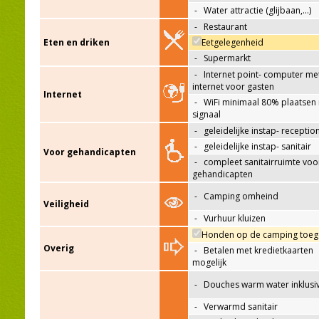
-
Water attractie (glijbaan,…)
-
Restaurant
Eten en driken
Eetgelegenheid
-
Supermarkt
-
Internet point- computer me
internet voor gasten
Internet
-
WiFi minimaal 80% plaatsen
signaal
-
geleidelijke instap- receptio
-
geleidelijke instap- sanitair
Voor gehandicapten
-
compleet sanitairruimte voo
gehandicapten
-
Camping omheind
Veiligheid
-
Vurhuur kluizen
Honden op de camping toeg
Overig
-
Betalen met kredietkaarten
mogelijk
-
Douches warm water inklusi
-
Verwarmd sanitair