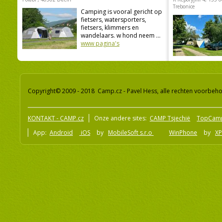
Trebonice
Camping is vooral gericht op
fietsers, watersporters,
fietsers, klimmers en
wandelaars. w hond neem ...
www pagina's
Copyright© 2009 - 2018 Camp.cz - Pavel Hess, alle rechten voorbeh
KONTAKT - CAMP.cz
Onze andere sites:
CAMP Tsjechië
TopCam
App:
Android
iOS
by
MobileSoft s.r.o
WinPhone
by
XP