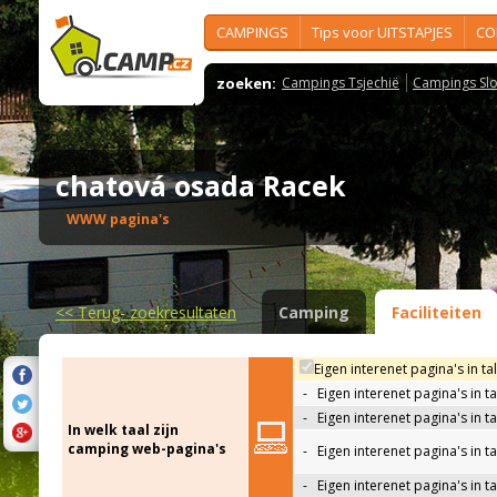
CAMPINGS
Tips voor UITSTAPJES
CO
zoeken:
Campings Tsjechië
Campings Slo
chatová osada Racek
WWW pagina's
<<
Terug- zoekresultaten
Camping
Faciliteiten
Eigen interenet pagina's in ta
-
Eigen interenet pagina's in t
-
Eigen interenet pagina's in t
In welk taal zijn
camping web-pagina's
-
Eigen interenet pagina's in t
-
Eigen interenet pagina's in ta