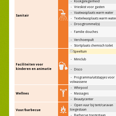
-
Kookgelegenheid
-
Vrieskist voor gasten
-
Vaatwasplaats warm water
Sanitair
-
Textielwasplaats warm wate
-
Droogtrommel(s)
-
Familie douches
-
Verchoenpult
-
Stortplaats chemisch toilet
Speeltuin
-
Miniclub
Faciliteiten voor
kinderen en animatie
-
Disco
-
Programma/uitstapjes voor
volwassene
-
Whirpool
Wellnes
-
Massages
-
Beautycenter
-
Open vuur bij tent/caravan
toegestaan
Vuur/barbecue
-
Barbecue toegestaan