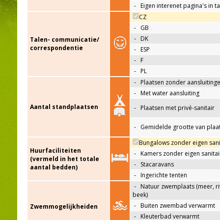
-
Eigen interenet pagina's in t
CZ
-
GB
-
DK
Talen- communicatie/
correspondentie
-
ESP
-
F
-
PL
-
Plaatsen zonder aansluiting
-
Met water aansluiting
Aantal standplaatsen
-
Plaatsen met privé-sanitair
-
Gemidelde grootte van plaa
Bungalows zonder eigen sani
Huurfaciliteiten
-
Kamers zonder eigen sanitai
(vermeld in het totale
-
Stacaravans
aantal bedden)
-
Ingerichte tenten
-
Natuur zwemplaats (meer, riv
beek)
-
Buiten zwembad verwarmt
Zwemmogelijkheiden
-
Kleuterbad verwarmt