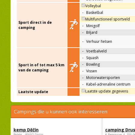
Volleybal
-
Basketbal
Multifunctioneel sportveld
Sport direct in de
-
Minigolf
camping
-
Biljard
-
Verhuur fietsen
-
Voetbalveld
-
Squash
-
Bowling
Sport in of tot max 5 km
van de camping
-
Vissen
-
Motorwatersporten
-
Kabel-adrenaline centrum
Laatste update gegevens
Laatste update
Campings die u kunnen ook interesseren
kemp Děčín
camping Dru
Polabí , 40502 Děčín
K Reporyjim 4, 155 0