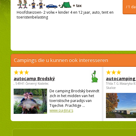
/ 1 d
Hoofdseizoen- 2 volw.+ kinder 4 en 12 jaar, auto, tent en
toeristenbelasting
Campings die u kunnen ook interesseren
autocamp Brodský
autocamping
, 54941 Červený Kostelec
Třída.T.G.Masaryka 
Skalice
De camping Brodský bevindt
zich in het midden van het
toeristische paradijs van
Tsjechië. Prachtige ...
www pagina's