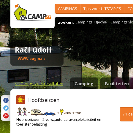
CAMPINGS
Tips voor UITSTAPJES
CO
zoeken:
Campings Tsjechië
Campings Slo
Račí údolí
WWW pagina's
<<
Terug- zoekresultaten
Camping
Faciliteiten
Hoofdseizoen
/ 1 d
Hoofdseizoen- 2 volw.,auto,caravan,elektriciteit en
toeristenbelasting