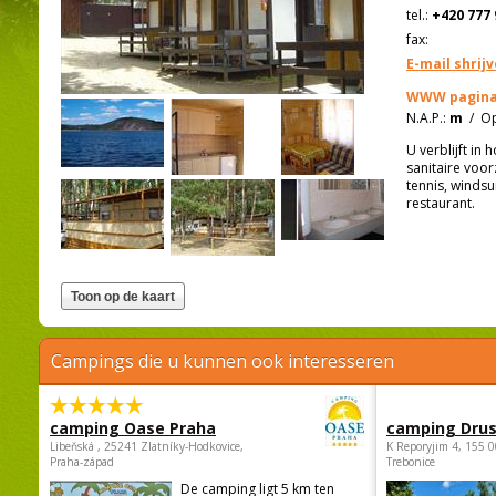
tel.:
+420 777 
fax:
E-mail shrij
WWW pagina
N.A.P.:
m
/
Op
U verblijft in
sanitaire voor
tennis, winds
restaurant.
Campings die u kunnen ook interesseren
camping Oase Praha
camping Dru
Libeňská , 25241 Zlatníky-Hodkovice,
K Reporyjim 4, 155 0
Praha-západ
Trebonice
De camping ligt 5 km ten