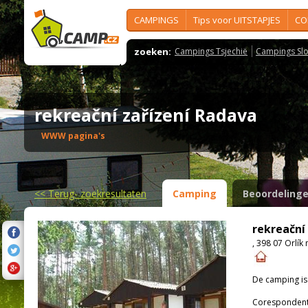
CAMPINGS
Tips voor UITSTAPJES
CO
zoeken:
Campings Tsjechië
Campings Slo
rekreační zařízení Radava
WWW pagina's
<<
Terug- zoekresultaten
Camping
Beoordeling
rekreační
, 398 07 Orlík
De camping i
Corespondenti