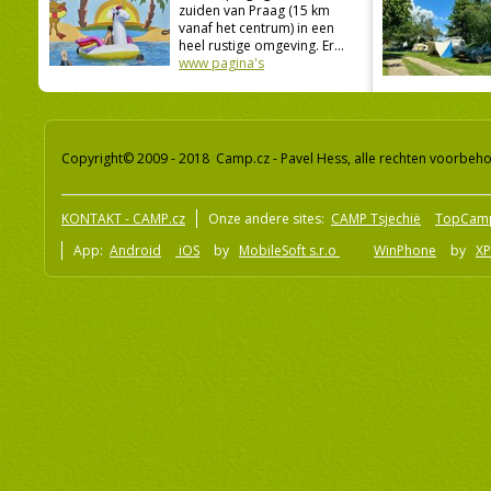
zuiden van Praag (15 km
vanaf het centrum) in een
heel rustige omgeving. Er...
www pagina's
Copyright© 2009 - 2018 Camp.cz - Pavel Hess, alle rechten voorbeh
KONTAKT - CAMP.cz
Onze andere sites:
CAMP Tsjechië
TopCam
App:
Android
iOS
by
MobileSoft s.r.o
WinPhone
by
XP