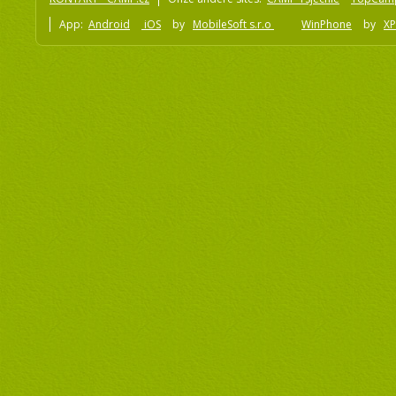
App:
Android
iOS
by
MobileSoft s.r.o
WinPhone
by
XP