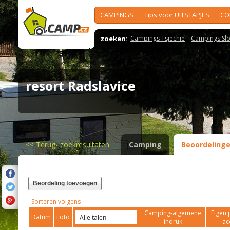
CAMPINGS
Tips voor UITSTAPJES
CO
zoeken:
Campings Tsjechië
Campings Slo
resort Radslavice
<<
Terug- zoekresultaten
Camping
Beoordeling
Beordeling toevoegen
Sorteren volgens
Camping-algemene
Eigen 
Datum
Foto
indruk
ac