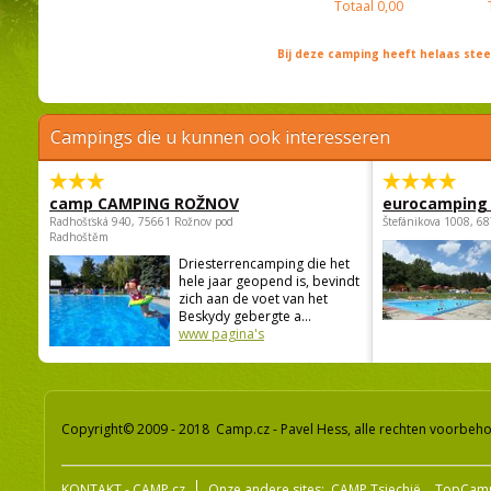
Totaal
0,00
Bij deze camping heeft helaas st
Campings die u kunnen ook interesseren
camp CAMPING ROŽNOV
eurocamping 
Radhošťská 940, 75661 Rožnov pod
Štefánikova 1008, 68
Radhoštěm
Driesterrencamping die het
hele jaar geopend is, bevindt
zich aan de voet van het
Beskydy gebergte a...
www pagina's
Copyright© 2009 - 2018 Camp.cz - Pavel Hess, alle rechten voorbeh
KONTAKT - CAMP.cz
Onze andere sites:
CAMP Tsjechië
TopCam