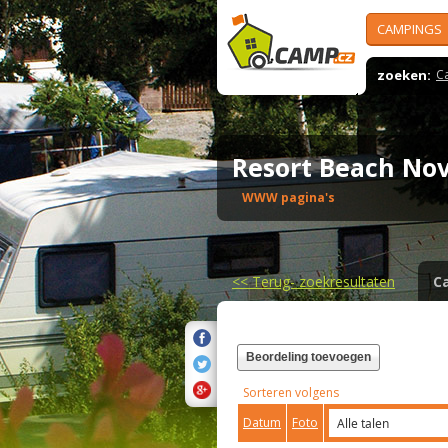
CAMPINGS
zoeken:
C
Resort Beach No
WWW pagina's
<<
Terug- zoekresultaten
C
Beordeling toevoegen
Sorteren volgens
Datum
Foto