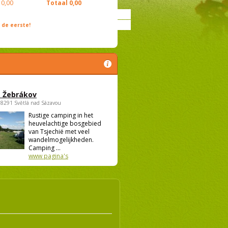
0,00
Totaal
0,00
de eerste!
 Žebrákov
58291 Světlá nad Sázavou
Rustige camping in het
heuvelachtige bosgebied
van Tsjechië met veel
wandelmogelijkheden.
Camping ...
www pagina's