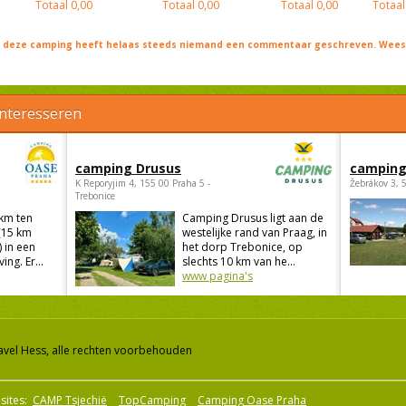
Totaal
0,00
Totaal
0,00
Totaal
0,00
Totaal
j deze camping heeft helaas steeds niemand een commentaar geschreven. Wees 
interesseren
camping Drusus
camping
K Reporyjim 4, 155 00 Praha 5 -
Žebrákov 3, 
Trebonice
 km ten
Camping Drusus ligt aan de
(15 km
westelijke rand van Praag, in
 in een
het dorp Trebonice, op
ng. Er...
slechts 10 km van he...
www pagina's
avel Hess, alle rechten voorbehouden
sites:
CAMP Tsjechië
TopCamping
Camping Oase Praha