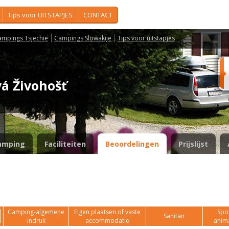
Tips voor UITSTAPJES
CONTACT
ampings Tsjechië
Campings Slowakije
Tips voor uitstapjes
vá Živohošť
amping
Faciliteiten
Beoordelingen
Prijslijst
Camping-algemene
Eigen plaatsen of vaste
Spor
Sanitair
indruk
accommodatie
anim