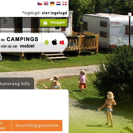
*ingelogd::
niet ingelogd
Inloggen
Aanvraag info
t,
Beoordelingsgemiddelde
atie