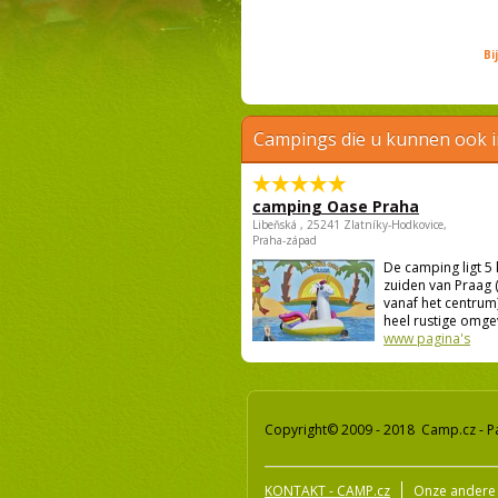
Bi
Campings die u kunnen ook 
camping Oase Praha
Libeňská , 25241 Zlatníky-Hodkovice,
Praha-západ
De camping ligt 5
zuiden van Praag 
vanaf het centrum)
heel rustige omgevi
www pagina's
Copyright© 2009 - 2018 Camp.cz - P
KONTAKT - CAMP.cz
Onze andere 