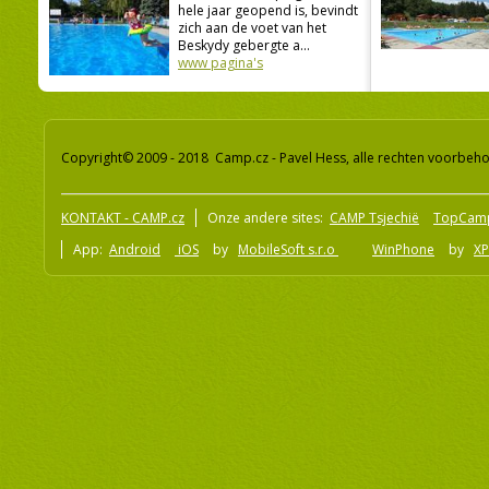
hele jaar geopend is, bevindt
zich aan de voet van het
Beskydy gebergte a...
www pagina's
Copyright© 2009 - 2018 Camp.cz - Pavel Hess, alle rechten voorbeh
KONTAKT - CAMP.cz
Onze andere sites:
CAMP Tsjechië
TopCam
App:
Android
iOS
by
MobileSoft s.r.o
WinPhone
by
XP