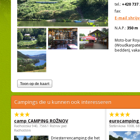
tel.:
+420 737 
fax:
E-mail shrij
N.A.P.:
350 m
Moto-bar Roya
(Woudkarpaten)
bedden), vakan
Campings die u kunnen ook interesseren
camp CAMPING ROŽNOV
eurocamping 
Radhošťská 940, 75661 Rožnov pod
Štefánikova 1008, 68
Radhoštěm
Driesterrencamping die het