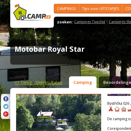
CAMPINGS
Tips voor UITSTAPJES
CO
zoeken:
Campings Tsjechië
Campings Slo
Motobar Royal Star
<<
Terug- zoekresultaten
Camping
Beoordeling
Bystřička 026 
De camping i
Corespondenti