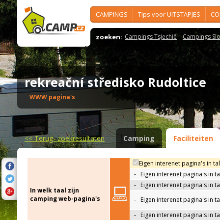
CAMPINGS
Tips voor UITSTAPJES
CO
zoeken:
Campings Tsjechië
Campings Slo
rekreační středisko Rudoltice
WWW pagina's
<<
Terug- zoekresultaten
Camping
Faciliteiten
Eigen interenet pagina's in ta
-
Eigen interenet pagina's in t
-
Eigen interenet pagina's in t
In welk taal zijn
camping web-pagina's
-
Eigen interenet pagina's in t
-
Eigen interenet pagina's in ta