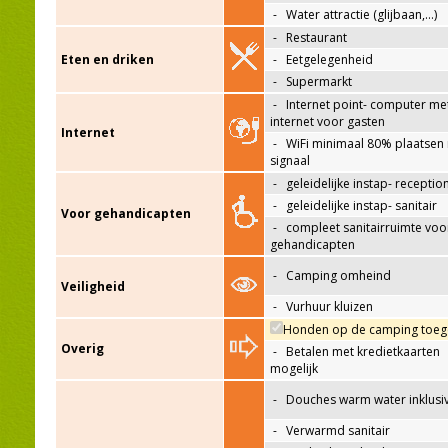
-
Water attractie (glijbaan,…)
-
Restaurant
Eten en driken
-
Eetgelegenheid
-
Supermarkt
-
Internet point- computer me
internet voor gasten
Internet
-
WiFi minimaal 80% plaatsen
signaal
-
geleidelijke instap- receptio
-
geleidelijke instap- sanitair
Voor gehandicapten
-
compleet sanitairruimte voo
gehandicapten
-
Camping omheind
Veiligheid
-
Vurhuur kluizen
Honden op de camping toeg
Overig
-
Betalen met kredietkaarten
mogelijk
-
Douches warm water inklusi
-
Verwarmd sanitair