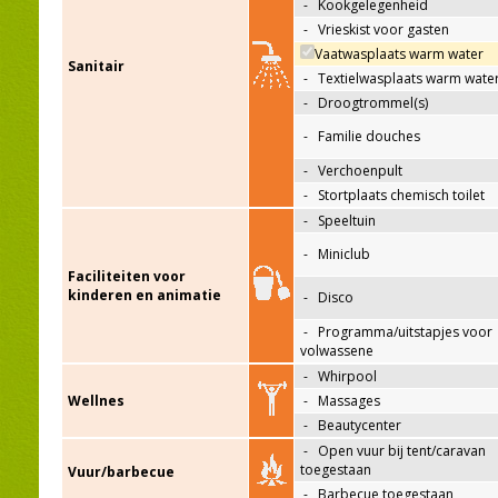
-
Kookgelegenheid
-
Vrieskist voor gasten
Vaatwasplaats warm water
Sanitair
-
Textielwasplaats warm wate
-
Droogtrommel(s)
-
Familie douches
-
Verchoenpult
-
Stortplaats chemisch toilet
-
Speeltuin
-
Miniclub
Faciliteiten voor
kinderen en animatie
-
Disco
-
Programma/uitstapjes voor
volwassene
-
Whirpool
Wellnes
-
Massages
-
Beautycenter
-
Open vuur bij tent/caravan
toegestaan
Vuur/barbecue
-
Barbecue toegestaan