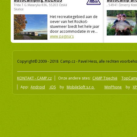
Třída.T.G.Masaryka 836, 55203 Česká
, 54941 Červený Kost
Skalice
Het recreatiegebied aan de
oever van het Rozkoš-
stuwmeer biedt het hele jaar
door accommodatie in ve...
www pagina's
Copyright© 2009 - 2018 Camp.cz - Pavel Hess, alle rechten voorbeh
KONTAKT - CAMP.cz
Onze andere sites:
CAMP Tsjechië
TopCam
App:
Android
iOS
by
MobileSoft s.r.o
WinPhone
by
XP