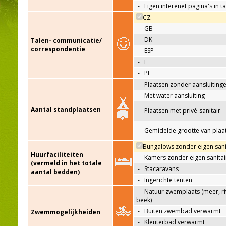
-
Eigen interenet pagina's in t
CZ
-
GB
-
DK
Talen- communicatie/
correspondentie
-
ESP
-
F
-
PL
-
Plaatsen zonder aansluiting
-
Met water aansluiting
Aantal standplaatsen
-
Plaatsen met privé-sanitair
-
Gemidelde grootte van plaa
Bungalows zonder eigen sani
Huurfaciliteiten
-
Kamers zonder eigen sanitai
(vermeld in het totale
-
Stacaravans
aantal bedden)
-
Ingerichte tenten
-
Natuur zwemplaats (meer, riv
beek)
-
Buiten zwembad verwarmt
Zwemmogelijkheiden
-
Kleuterbad verwarmt