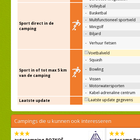
-
Volleybal
-
Basketbal
-
Multifunctioneel sportveld
Sport direct in de
-
Minigolf
camping
-
Biljard
-
Verhuur fietsen
Voetbalveld
-
Squash
-
Bowling
Sport in of tot max 5 km
van de camping
-
Vissen
-
Motorwatersporten
-
Kabel-adrenaline centrum
Laatste update gegevens
Laatste update
Campings die u kunnen ook interesseren
autocamping ROZKOŠ
autocamp Br