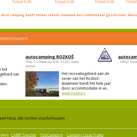
Totaal
0,00
Totaal
0,00
Totaal
0,00
Totaal
j deze camping heeft helaas steeds niemand een commentaar geschreven. Wees 
interesseren
autocamping ROZKOŠ
autocam
Třída.T.G.Masaryka 836, 55203 Česká
, 54941 Červ
Skalice
n het
Het recreatiegebied aan de
sgebied van
oever van het Rozkoš-
stuwmeer biedt het hele jaar
den.
door accommodatie in ve...
www pagina's
avel Hess, alle rechten voorbehouden
sites:
CAMP Tsjechië
TopCamping
Camping Oase Praha