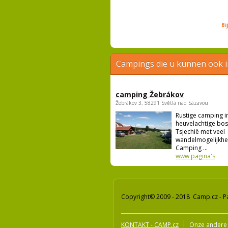
Bi
Campings die u kunnen ook 
camping Žebrákov
Žebrákov 3, 58291 Světlá nad Sázavou
Rustige camping i
heuvelachtige bo
Tsjechië met veel
wandelmogelijkhe
Camping ...
www pagina's
Copyright© 2009 - 2018 Camp.cz - P
KONTAKT - CAMP.cz
Onze andere 