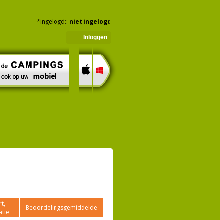
*ingelogd::
niet ingelogd
Inloggen
t,
Beoordelingsgemiddelde
atie