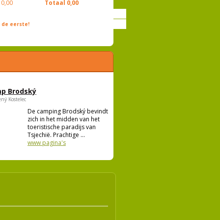
0,00
Totaal
0,00
de eerste!
p Brodský
ený Kostelec
De camping Brodský bevindt
zich in het midden van het
toeristische paradijs van
Tsjechië. Prachtige ...
www pagina's