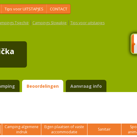
Tips voor UITSTAPJES
CONTACT
ampings Tsjechië
Campings Slowakije
Tips voor uitstapjes
lička
amping
Beoordelingen
Aanvraag info
Camping-algemene
Eigen plaatsen of vaste
Spor
Sanitair
indruk
accommodatie
anim