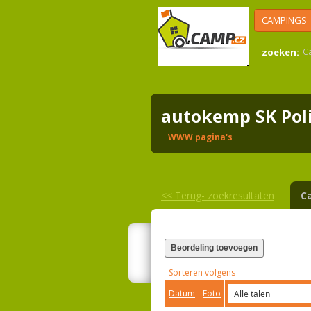
CAMPINGS
zoeken:
C
autokemp SK Po
WWW pagina's
<<
Terug- zoekresultaten
C
Beordeling toevoegen
Sorteren volgens
Datum
Foto