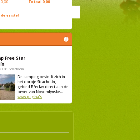
0,00
Totaal
0,00
de eerste!
p Free Star
ín
693 01 Strachotín
De camping bevindt zich in
het dorpje Strachotín,
gebied Břeclav direct aan de
oever van Novomlýnské...
www pagina's