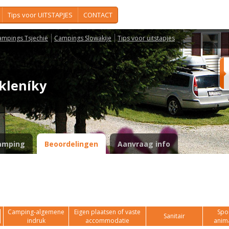
Tips voor UITSTAPJES
CONTACT
ampings Tsjechië
Campings Slowakije
Tips voor uitstapjes
Skleníky
amping
Beoordelingen
Aanvraag info
Camping-algemene
Eigen plaatsen of vaste
Spor
Sanitair
indruk
accommodatie
anim