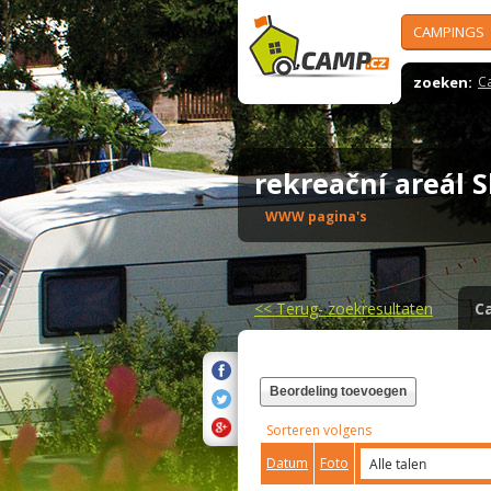
CAMPINGS
zoeken:
C
rekreační areál 
WWW pagina's
<<
Terug- zoekresultaten
C
Beordeling toevoegen
Sorteren volgens
Datum
Foto