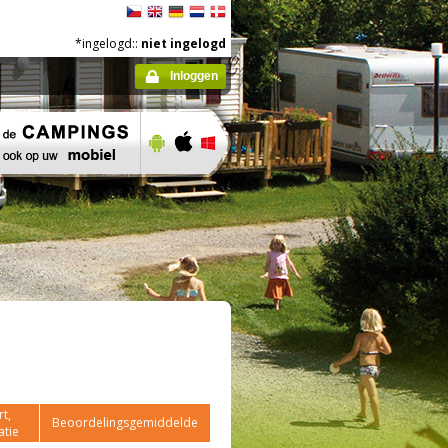
*ingelogd::
niet ingelogd
Inloggen
t,
Beoordelingsgemiddelde
atie