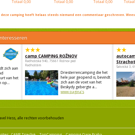
Totaal
0,00
Totaal
0,00
Totaal
0,00
Totaal
j deze camping heeft helaas steeds niemand een commentaar geschreven. Wees 
interesseren
camp CAMPING ROŽNOV
autocam
Radhošťská 940, 75661 Rožnov pod
Strachot
Radhoštěm
Šakvická 3, 
t zich aan
Driesterrencamping die het
ad
hele jaar geopend is, bevindt
urt van het
zich aan de voet van het
 op...
Beskydy gebergte a...
www pagina's
avel Hess, alle rechten voorbehouden
sites:
CAMP Tsjechië
TopCamping
Camping Oase Praha