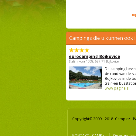
Bi
Campings die u kunnen ook 
eurocamping Bojkovice
Štefánikova 1008, 687 71 Bojkovice
De camping bevind
de rand van de st
Bojkovice in de bu
trein-en busstation
www pagina's
Copyright© 2009 - 2018 Camp.cz - P
KONTAKT - CAMP.cz
Onze andere 