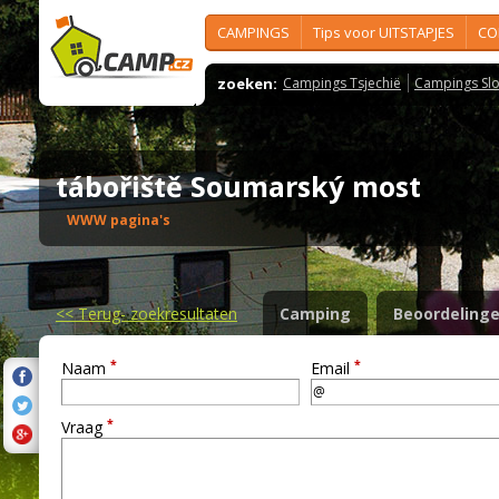
CAMPINGS
Tips voor UITSTAPJES
CO
zoeken:
Campings Tsjechië
Campings Slo
tábořiště Soumarský most
WWW pagina's
<<
Terug- zoekresultaten
Camping
Beoordeling
*
*
Naam
Email
*
Vraag