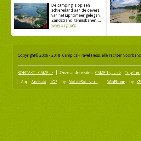
De camping is op een
schiereiland aan de oevers
van het Lipnomeer gelegen.
Zandstrand, tennisbanen, ...
www pagina's
Copyright© 2009 - 2018 Camp.cz - Pavel Hess, alle rechten voorbeh
KONTAKT - CAMP.cz
Onze andere sites:
CAMP Tsjechië
TopCam
App:
Android
iOS
by
MobileSoft s.r.o
WinPhone
by
XP