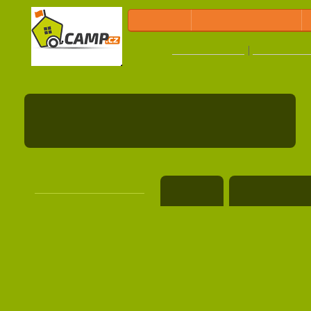
CAMPINGS
Tips voor UITSTAPJES
CO
zoeken:
Campings Tsjechië
Campings Slo
rekreační zařízení Štědronín
WWW pagina's
<<
Terug- zoekresultaten
Camping
Beoordeling