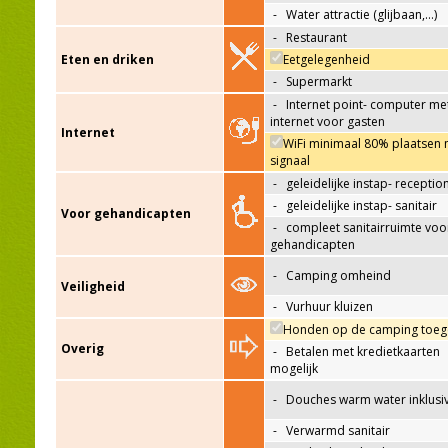
-
Water attractie (glijbaan,…)
-
Restaurant
Eten en driken
Eetgelegenheid
-
Supermarkt
-
Internet point- computer me
internet voor gasten
Internet
WiFi minimaal 80% plaatsen 
signaal
-
geleidelijke instap- receptio
-
geleidelijke instap- sanitair
Voor gehandicapten
-
compleet sanitairruimte voo
gehandicapten
-
Camping omheind
Veiligheid
-
Vurhuur kluizen
Honden op de camping toeg
Overig
-
Betalen met kredietkaarten
mogelijk
-
Douches warm water inklusi
-
Verwarmd sanitair