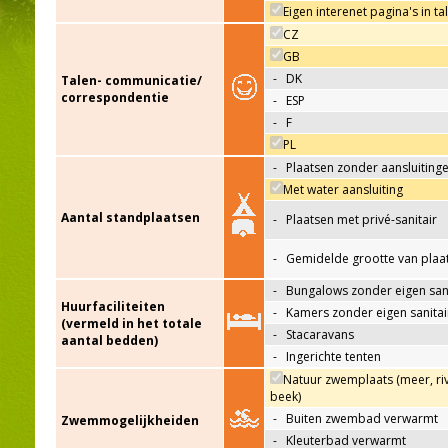
Eigen interenet pagina's in ta
CZ
GB
-
DK
Talen- communicatie/
correspondentie
-
ESP
-
F
PL
-
Plaatsen zonder aansluiting
Met water aansluiting
Aantal standplaatsen
-
Plaatsen met privé-sanitair
-
Gemidelde grootte van plaa
-
Bungalows zonder eigen sani
Huurfaciliteiten
-
Kamers zonder eigen sanitai
(vermeld in het totale
-
Stacaravans
aantal bedden)
-
Ingerichte tenten
Natuur zwemplaats (meer, riv
beek)
-
Buiten zwembad verwarmt
Zwemmogelijkheiden
-
Kleuterbad verwarmt