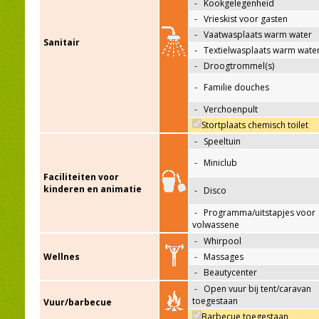
-
Kookgelegenheid
-
Vrieskist voor gasten
-
Vaatwasplaats warm water
Sanitair
-
Textielwasplaats warm wate
-
Droogtrommel(s)
-
Familie douches
-
Verchoenpult
Stortplaats chemisch toilet
-
Speeltuin
-
Miniclub
Faciliteiten voor
kinderen en animatie
-
Disco
-
Programma/uitstapjes voor
volwassene
-
Whirpool
Wellnes
-
Massages
-
Beautycenter
-
Open vuur bij tent/caravan
toegestaan
Vuur/barbecue
Barbecue toegestaan