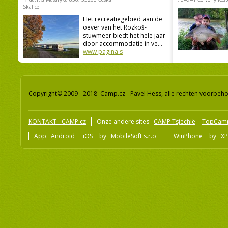
Skalice
Het recreatiegebied aan de
oever van het Rozkoš-
stuwmeer biedt het hele jaar
door accommodatie in ve...
www pagina's
Copyright© 2009 - 2018 Camp.cz - Pavel Hess, alle rechten voorbeh
KONTAKT - CAMP.cz
Onze andere sites:
CAMP Tsjechië
TopCam
App:
Android
iOS
by
MobileSoft s.r.o
WinPhone
by
XP