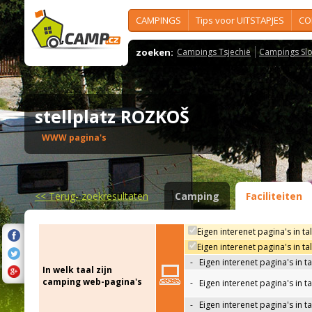
CAMPINGS
Tips voor UITSTAPJES
CO
zoeken:
Campings Tsjechië
Campings Slo
stellplatz ROZKOŠ
WWW pagina's
<<
Terug- zoekresultaten
Camping
Faciliteiten
Eigen interenet pagina's in ta
Eigen interenet pagina's in t
-
Eigen interenet pagina's in t
In welk taal zijn
camping web-pagina's
-
Eigen interenet pagina's in t
-
Eigen interenet pagina's in ta