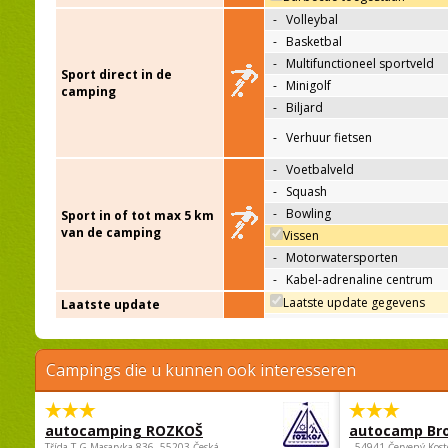
-
Volleybal
-
Basketbal
-
Multifunctioneel sportveld
Sport direct in de
-
Minigolf
camping
-
Biljard
-
Verhuur fietsen
-
Voetbalveld
-
Squash
-
Bowling
Sport in of tot max 5 km
van de camping
Vissen
-
Motorwatersporten
-
Kabel-adrenaline centrum
Laatste update gegevens
Laatste update
Campings die u kunnen ook interesseren
autocamping ROZKOŠ
autocamp Br
Třída.T.G.Masaryka 836, 55203 Česká
, 54941 Červený Kost