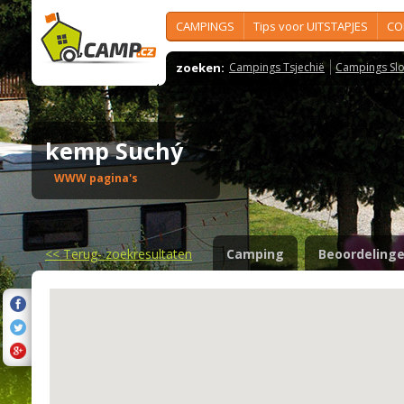
CAMPINGS
Tips voor UITSTAPJES
CO
zoeken:
Campings Tsjechië
Campings Slo
kemp Suchý
WWW pagina's
<<
Terug- zoekresultaten
Camping
Beoordeling