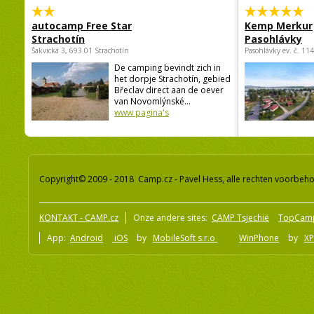
autocamp Free Star
Kemp Merkur
Strachotín
Pasohlávky
Šakvická 3, 693 01 Strachotín
Pasohlávky ev. č. 11
De camping bevindt zich in
het dorpje Strachotín, gebied
Břeclav direct aan de oever
van Novomlýnské...
www pagina's
Copyright© 2009 - 2018 Camp.cz - Pavel Hess, alle rechten voorbeh
KONTAKT - CAMP.cz
Onze andere sites:
CAMP Tsjechië
TopCam
App:
Android
iOS
by
MobileSoft s.r.o
WinPhone
by
XP