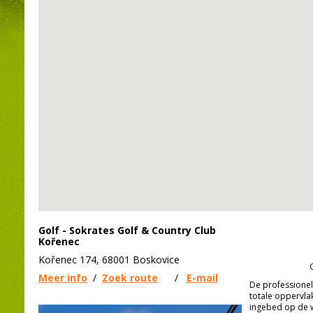
Golf - Sokrates Golf & Country Club
Kořenec
Kořenec 174, 68001 Boskovice
Meer info
/
Zoek route
/
E-mail
De professione
totale oppervlak
ingebed op de 