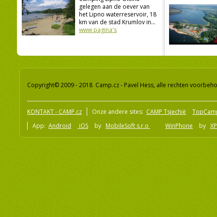
gelegen aan de oever van
het Lipno waterreservoir, 18
km van de stad Krumlov in...
www pagina's
Copyright© 2009 - 2018 Camp.cz - Pavel Hess, alle rechten voorbeh
KONTAKT - CAMP.cz
Onze andere sites:
CAMP Tsjechië
TopCam
App:
Android
iOS
by
MobileSoft s.r.o
WinPhone
by
XP