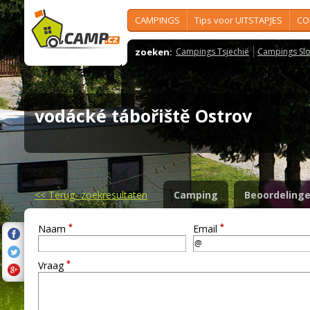
CAMPINGS
Tips voor UITSTAPJES
CO
zoeken:
Campings Tsjechië
Campings Slo
vodácké tábořiště Ostrov
<<
Terug- zoekresultaten
Camping
Beoordeling
*
*
Naam
Email
*
Vraag