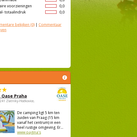
aire voorzieningen
0,0
l- totaalindruk
0,0
entare bekijken
(0)
|
Commentaar
jven
 Oase Praha
5241 Zlatníky-Hodkovice,
De camping ligt 5 km ten
zuiden van Praag (15 km
vanaf het centrum) in een
heel rustige omgeving. Er...
www pagina's