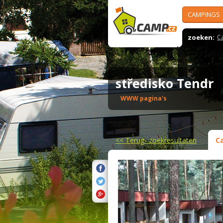
CAMPINGS
zoeken:
C
středisko Tendr
WWW pagina's
<<
Terug- zoekresultaten
C