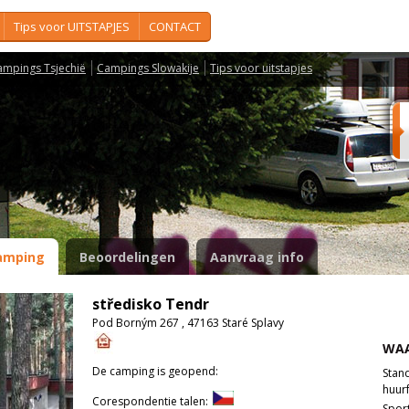
Tips voor UITSTAPJES
CONTACT
ampings Tsjechië
Campings Slowakije
Tips voor uitstapjes
amping
Beoordelingen
Aanvraag info
středisko Tendr
Pod Borným 267 , 47163 Staré Splavy
WAA
De camping is geopend:
Stan
huurf
Corespondentie talen:
Spor