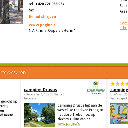
tel.:
+420 721 933 934
Sanit
fax:
Areaa
E-mail shrijven
Comm
WWW pagina's
schri
2
N.A.P.:
m
/
Oppervlakte:
m
interesseren
camping Drusus
camping
K Reporyjim 4, 155 00 Praha 5 -
Libeňská , 2
Trebonice
Praha-západ
 gericht op
Camping Drusus ligt aan de
rters,
westelijke rand van Praag, in
 en
het dorp Trebonice, op
d neem ...
slechts 10 km van he...
www pagina's