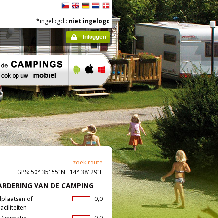
*ingelogd::
niet ingelogd
Inloggen
zoek route
GPS: 50° 35' 55"N 14° 38' 29"E
RDERING VAN DE CAMPING
dplaatsen of
0,0
aciliteiten
t/animatie
0,0