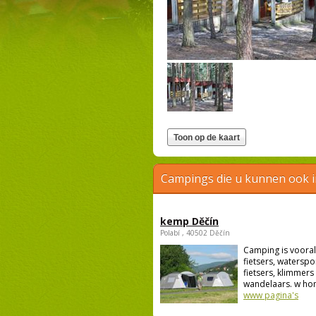
Campings die u kunnen ook 
kemp Děčín
Polabí , 40502 Děčín
Camping is vooral
fietsers, waterspo
fietsers, klimmers
wandelaars. w hon
www pagina's