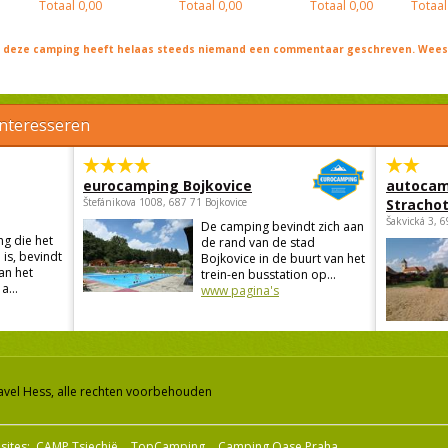
Totaal
0,00
Totaal
0,00
Totaal
0,00
Totaal
j deze camping heeft helaas steeds niemand een commentaar geschreven. Wees 
interesseren
eurocamping Bojkovice
autocam
Štefánikova 1008, 687 71 Bojkovice
Strachot
Šakvická 3, 
De camping bevindt zich aan
g die het
de rand van de stad
is, bevindt
Bojkovice in de buurt van het
an het
trein-en busstation op...
a...
www pagina's
avel Hess, alle rechten voorbehouden
sites:
CAMP Tsjechië
TopCamping
Camping Oase Praha