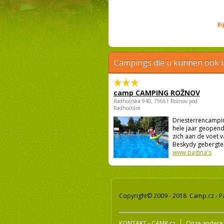
Bi
Campings die u kunnen ook 
camp CAMPING ROŽNOV
Radhošťská 940, 75661 Rožnov pod
Radhoštěm
Driesterrencampin
hele jaar geopend 
zich aan de voet v
Beskydy gebergte 
www pagina's
Copyright© 2009 - 2018 Camp.cz - P
KONTAKT - CAMP.cz
Onze andere 