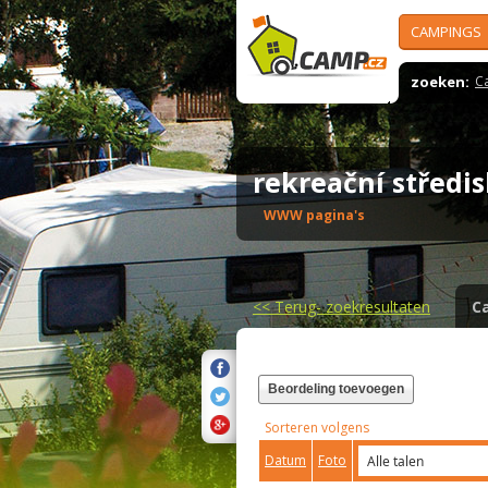
CAMPINGS
zoeken:
C
rekreační střed
WWW pagina's
<<
Terug- zoekresultaten
C
Beordeling toevoegen
Sorteren volgens
Datum
Foto