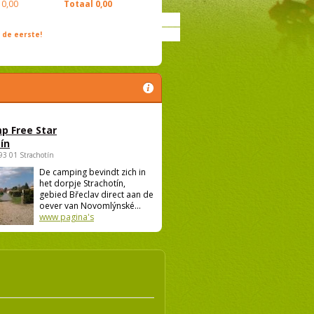
0,00
Totaal
0,00
de eerste!
p Free Star
ín
693 01 Strachotín
De camping bevindt zich in
het dorpje Strachotín,
gebied Břeclav direct aan de
oever van Novomlýnské...
www pagina's