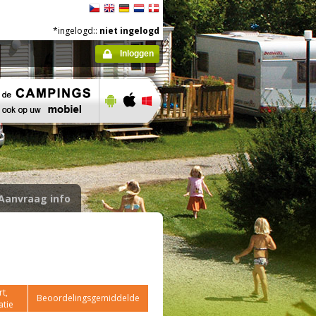
*ingelogd::
niet ingelogd
Inloggen
Aanvraag info
t,
Beoordelingsgemiddelde
atie