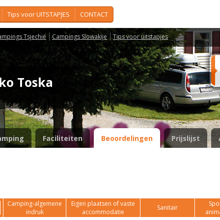
Tips voor UITSTAPJES
CONTACT
ampings Tsjechië
Campings Slowakije
Tips voor uitstapjes
isko Toska
amping
Faciliteiten
Beoordelingen
Prijslijst
Camping-algemene
Eigen plaatsen of vaste
Spor
Sanitair
indruk
accommodatie
anim