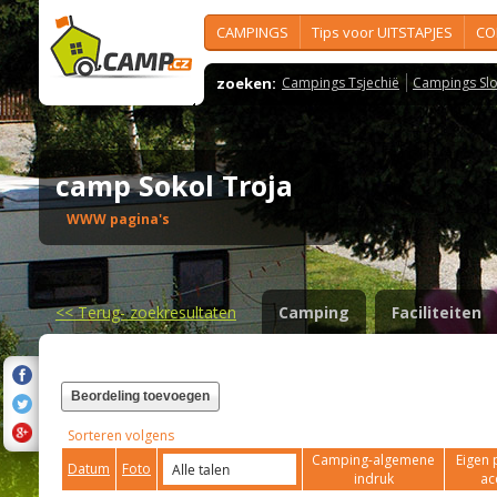
CAMPINGS
Tips voor UITSTAPJES
CO
zoeken:
Campings Tsjechië
Campings Slo
camp Sokol Troja
WWW pagina's
<<
Terug- zoekresultaten
Camping
Faciliteiten
Beordeling toevoegen
Sorteren volgens
Camping-algemene
Eigen 
Datum
Foto
indruk
ac