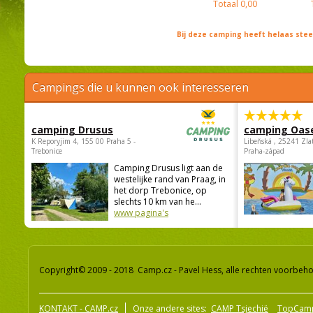
Totaal
0,00
Bij deze camping heeft helaas st
Campings die u kunnen ook interesseren
camping Drusus
camping Oas
K Reporyjim 4, 155 00 Praha 5 -
Libeňská , 25241 Zla
Trebonice
Praha-západ
Camping Drusus ligt aan de
westelijke rand van Praag, in
het dorp Trebonice, op
slechts 10 km van he...
www pagina's
Copyright© 2009 - 2018 Camp.cz - Pavel Hess, alle rechten voorbeh
KONTAKT - CAMP.cz
Onze andere sites:
CAMP Tsjechië
TopCam