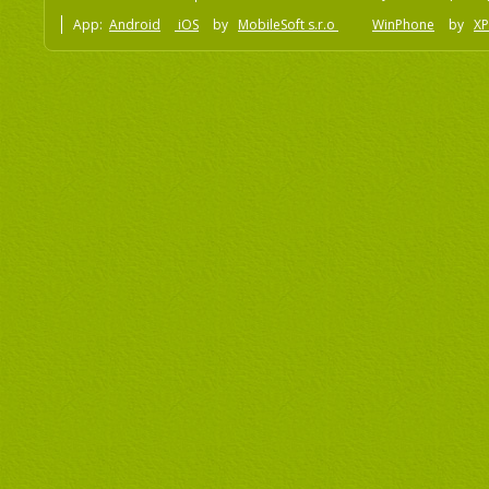
App:
Android
iOS
by
MobileSoft s.r.o
WinPhone
by
XP