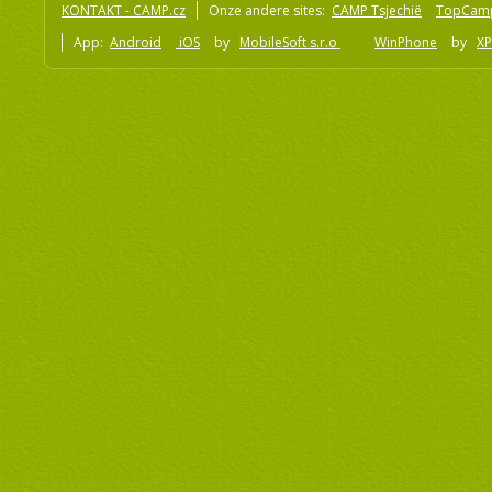
KONTAKT - CAMP.cz
Onze andere sites:
CAMP Tsjechië
TopCam
App:
Android
iOS
by
MobileSoft s.r.o
WinPhone
by
XP