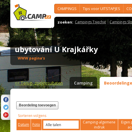
CAMPINGS
Tips voor UITSTAPJES
CO
zoeken:
Campings Tsjechië
Campings Slo
ubytování U Krajkářky
WWW pagina's
<<
Terug- zoekresultaten
Camping
Beoordeling
Beordeling toevoegen
Sorteren volgens
Camping-algemene
Eigen 
Datum
Foto
indruk
ac