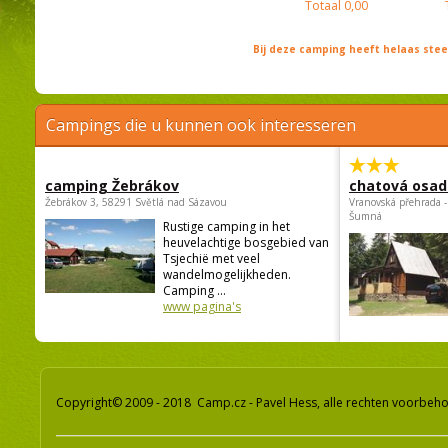
Totaal
0,00
Bij deze camping heeft helaas st
Campings die u kunnen ook interesseren
camping Žebrákov
chatová osad
Žebrákov 3, 58291 Světlá nad Sázavou
Vranovská přehrada -
Šumná
Rustige camping in het
heuvelachtige bosgebied van
Tsjechië met veel
wandelmogelijkheden.
Camping ...
www pagina's
Copyright© 2009 - 2018 Camp.cz - Pavel Hess, alle rechten voorbeh