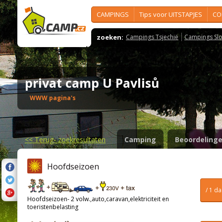
CAMPINGS
Tips voor UITSTAPJES
CO
zoeken:
Campings Tsjechië
Campings Slo
privat camp U Pavlisů
WWW pagina's
<<
Terug- zoekresultaten
Camping
Beoordeling
Hoofdseizoen
/ 1 d
Hoofdseizoen- 2 volw.,auto,caravan,elektriciteit en
toeristenbelasting