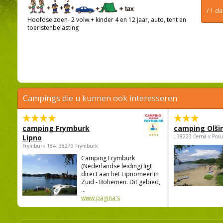
/ 1 d
Hoofdseizoen- 2 volw.+ kinder 4 en 12 jaar, auto, tent en
toeristenbelasting
Campings die u kunnen ook interesseren
camping Frymburk
camping Olši
Lipno
, 38223 Černá v Poš
Frymburk 184, 38279 Frymburk
Camping Frymburk
(Nederlandse leiding) ligt
direct aan het Lipnomeer in
Zuid - Bohemen. Dit gebied,
...
www pagina's