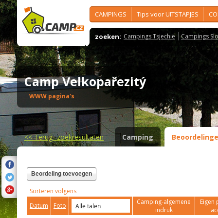
CAMPINGS
Tips voor UITSTAPJES
CO
zoeken:
Campings Tsjechië
Campings Slo
Camp Velkopařezitý
WWW pagina's
<<
Terug- zoekresultaten
Camping
Beoordeling
Beordeling toevoegen
Sorteren volgens
Camping-algemene
Eigen 
Datum
Foto
indruk
ac