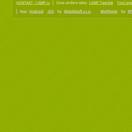
KONTAKT - CAMP.cz
Onze andere sites:
CAMP Tsjechië
TopCam
App:
Android
iOS
by
MobileSoft s.r.o
WinPhone
by
XP