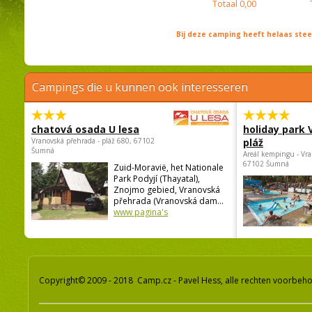
Totaal
0,00
Bij deze camping heeft helaas st
Campings die u kunnen ook interesseren
chatová osada U lesa
holiday park
Vranovská přehrada - pláž 680, 67102
pláž
Šumná
Areál kempingu - Vra
67102 Šumná
Zuid-Moravië, het Nationale
Park Podyjí (Thayatal),
Znojmo gebied, Vranovská
přehrada (Vranovská dam...
www pagina's
Copyright© 2009 - 2018 Camp.cz - Pavel Hess, alle rechten voorbeh