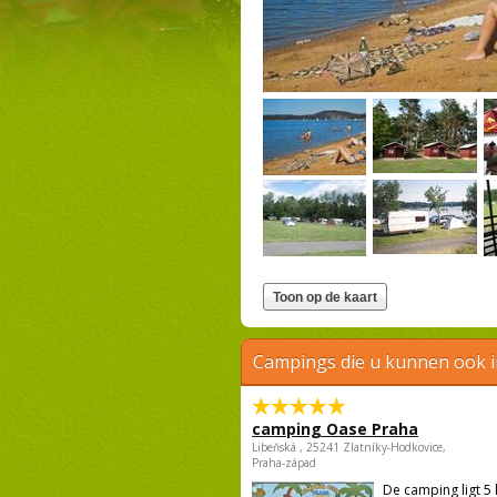
Campings die u kunnen ook 
camping Oase Praha
Libeňská , 25241 Zlatníky-Hodkovice,
Praha-západ
De camping ligt 5