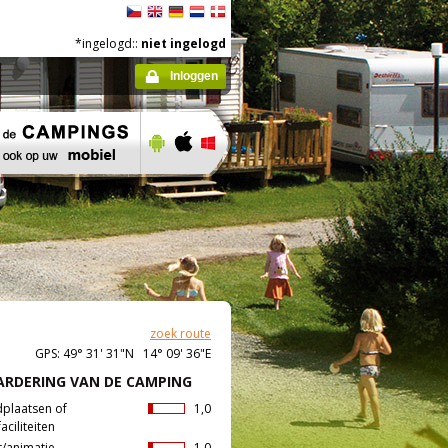
*ingelogd::
niet ingelogd
Inloggen
zoek route
GPS: 49° 31' 31"N 14° 09' 36"E
RDERING VAN DE CAMPING
dplaatsen of
1,0
aciliteiten
t/animatie
1,0