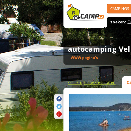
CAMPINGS
zoeken:
C
autocamping Vel
WWW pagina's
<<
Terug- zoekresultaten
C