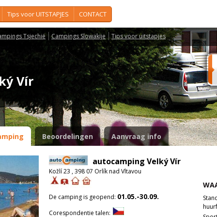
Tips voor UITSTAPJES
CONTACT
ampings Tsjechië
Campings Slowakije
Tips voor uitstapjes
ký Vír
amping
Beoordelingen
Aanvraag info
autocamping Velký Vír
Kožlí 23 , 398 07 Orlík nad Vltavou
WAA
01.05.-30.09.
De camping is geopend:
Stan
huurf
Corespondentie talen:
Spor