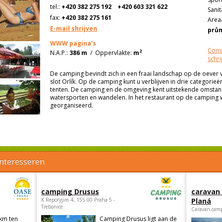
tel.:
+420 382 275 192
+420 603 321 622
Sanit
fax:
+420 382 275 161
Areaa
E-mail shrijven
prů
WWW pagina's
Comm
2
N.A.P.:
386 m
/
Oppervlakte:
m
schri
De camping bevindt zich in een fraai landschap op de oever v
slot Orlík. Op de camping kunt u verblijven in drie categorieë
tenten. De camping en de omgeving kent uitstekende omsta
watersporten en wandelen. In het restaurant op de campin
georganiseerd.
interesseren
camping Drusus
caravan
K Reporyjim 4, 155 00 Praha 5 -
Planá
Trebonice
Caravan camp
 km ten
Camping Drusus ligt aan de