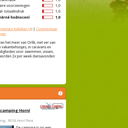
aire voorzieningen
1,0
l- totaalindruk
1,0
měrné hodnocení
1,0
entare bekijken
(4)
|
Commentaar
jven
an het meer van Orlík, niet ver van
n vakantiehuisjes, in caravans en
ndigheden voor zwemmen, vissen,
g worden 2x per week dansavonden
 camping Horní
ing , 38226 Horní Planá
De camping is op een