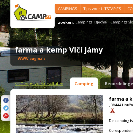
CAMPINGS
Tips voor UITSTAPJES
CO
zoeken:
Campings Tsjechië
Campings Slo
farma a kemp Vlčí Jámy
WWW pagina's
<<
Terug- zoekresultaten
Camping
Beoordeling
farma a k
, 38444 Houž
De camping i
Corespondenti