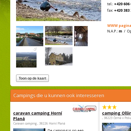
tel.:
+420 606 
fax:
+420 383 
WWW pagina
N.A.P.:
m
/
Op
Campings die u kunnen ook interesseren
caravan camping Horní
camping Olši
Planá
, 38223 Černá v Poš
Caravan camping , 38226 Horní Planá
De camping is op een