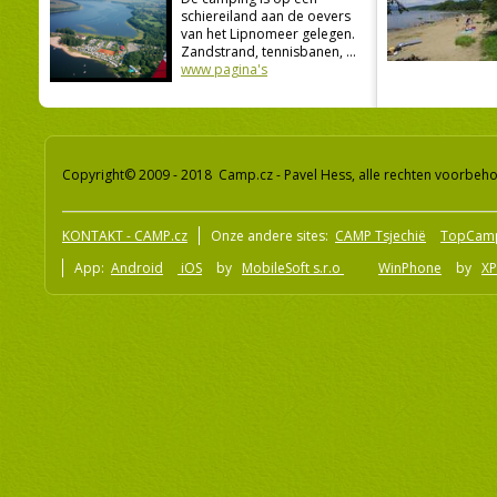
schiereiland aan de oevers
van het Lipnomeer gelegen.
Zandstrand, tennisbanen, ...
www pagina's
Copyright© 2009 - 2018 Camp.cz - Pavel Hess, alle rechten voorbeh
KONTAKT - CAMP.cz
Onze andere sites:
CAMP Tsjechië
TopCam
App:
Android
iOS
by
MobileSoft s.r.o
WinPhone
by
XP