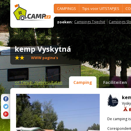
CAMPINGS
Tips voor UITSTAPJES
CO
zoeken:
Campings Tsjechië
Campings Slo
kemp Vyskytná
WWW pagina's
<<
Terug- zoekresultaten
Camping
Faciliteiten
kem
Vysky
De camping i
Corespondenti