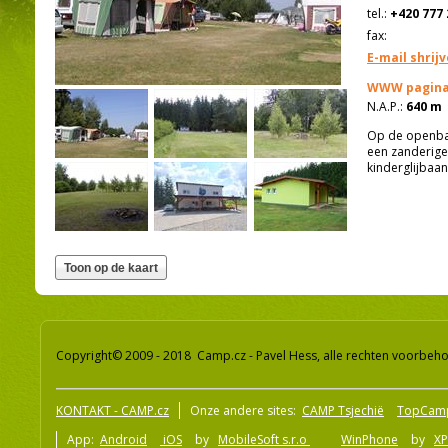
tel.:
+420 777 
fax:
E-mail shrij
WWW pagina
N.A.P.:
640 m
Op de openbar
een zanderige
kinderglijbaan
Copyright© 2009 - 2018 Camp.cz - Pavel Hess, alle rechten voorbeh
KONTAKT - CAMP.cz
Onze andere sites:
CAMP Tsjechië
TopCam
App:
Android
iOS
by
MobileSoft s.r.o
WinPhone
by
XP