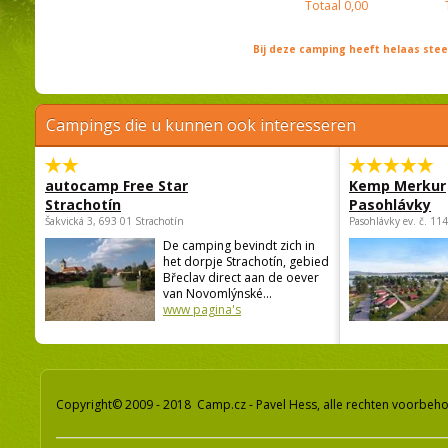
Totaal
0,00
Bij deze camping heeft helaas st
Campings die u kunnen ook interesseren
autocamp Free Star
Kemp Merkur
Strachotín
Pasohlávky
Šakvická 3, 693 01 Strachotín
Pasohlávky ev. č. 11
De camping bevindt zich in
het dorpje Strachotín, gebied
Břeclav direct aan de oever
van Novomlýnské...
www pagina's
Copyright© 2009 - 2018 Camp.cz - Pavel Hess, alle rechten voorbeh