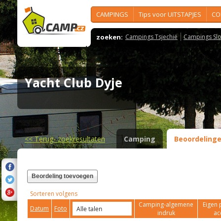
CAMPINGS
Tips voor UITSTAPJES
CO
zoeken:
Campings Tsjechië
Campings Slo
Yacht Club Dyje
<<
Terug- zoekresultaten
Camping
Beoordeling
Beordeling toevoegen
Sorteren volgens
Camping-algemene
Eigen 
Datum
Foto
indruk
ac