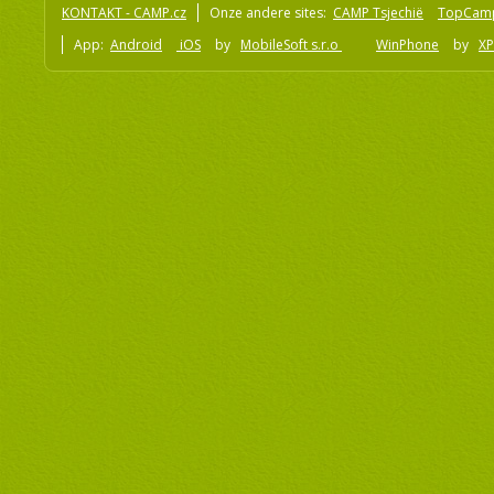
KONTAKT - CAMP.cz
Onze andere sites:
CAMP Tsjechië
TopCam
App:
Android
iOS
by
MobileSoft s.r.o
WinPhone
by
XP