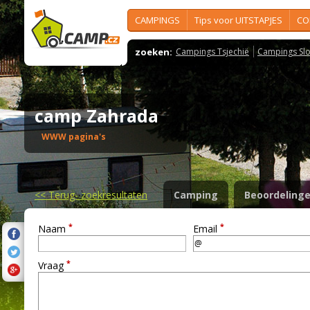
CAMPINGS
Tips voor UITSTAPJES
CO
zoeken:
Campings Tsjechië
Campings Slo
camp Zahrada
WWW pagina's
<<
Terug- zoekresultaten
Camping
Beoordeling
*
*
Naam
Email
*
Vraag