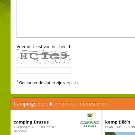
Voer de tekst van het beeld:
*
Gemarkende daten zijn verplicht
Campings die u kunnen ook interesseren
camping Drusus
kemp Děčín
K Reporyjim 4, 155 00 Praha 5 -
Polabí , 40502 Děčín
Trebonice