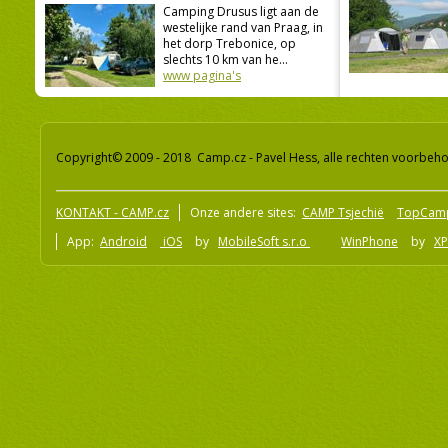
Camping Drusus ligt aan de
westelijke rand van Praag, in
het dorp Trebonice, op
slechts 10 km van he...
www pagina's
Copyright© 2009 - 2018 Camp.cz - Pavel Hess, alle rechten voorbeh
KONTAKT - CAMP.cz
Onze andere sites:
CAMP Tsjechië
TopCam
App:
Android
iOS
by
MobileSoft s.r.o
WinPhone
by
XP