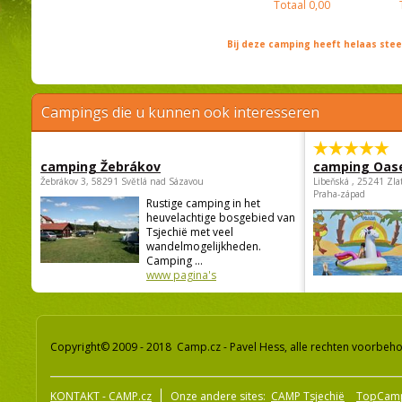
Totaal
0,00
Bij deze camping heeft helaas st
Campings die u kunnen ook interesseren
camping Žebrákov
camping Oas
Žebrákov 3, 58291 Světlá nad Sázavou
Libeňská , 25241 Zla
Praha-západ
Rustige camping in het
heuvelachtige bosgebied van
Tsjechië met veel
wandelmogelijkheden.
Camping ...
www pagina's
Copyright© 2009 - 2018 Camp.cz - Pavel Hess, alle rechten voorbeh
KONTAKT - CAMP.cz
Onze andere sites:
CAMP Tsjechië
TopCam