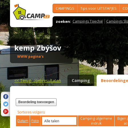
CAMPINGS
Tips voor UITSTAPJES
CO
zoeken:
Campings Tsjechië
Campings Slo
kemp Zbýšov
WWW pagina's
<<
Terug- zoekresultaten
Camping
Beoordeling
Beordeling toevoegen
Sorteren volgens
Camping-algemene
Eigen 
Datum
Foto
indruk
ac