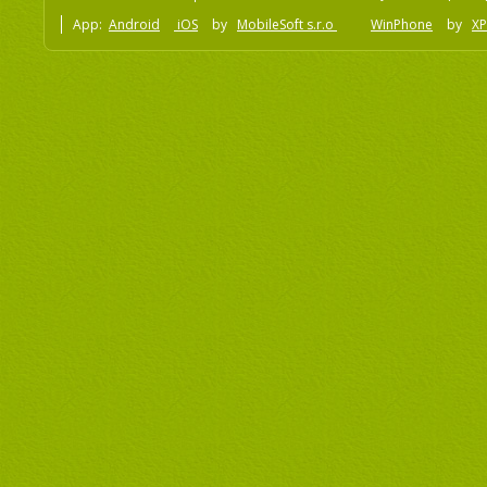
App:
Android
iOS
by
MobileSoft s.r.o
WinPhone
by
XP