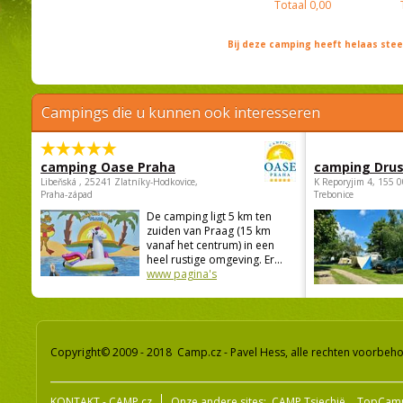
Totaal
0,00
Bij deze camping heeft helaas st
Campings die u kunnen ook interesseren
camping Oase Praha
camping Dru
Libeňská , 25241 Zlatníky-Hodkovice,
K Reporyjim 4, 155 0
Praha-západ
Trebonice
De camping ligt 5 km ten
zuiden van Praag (15 km
vanaf het centrum) in een
heel rustige omgeving. Er...
www pagina's
Copyright© 2009 - 2018 Camp.cz - Pavel Hess, alle rechten voorbeh
KONTAKT - CAMP.cz
Onze andere sites:
CAMP Tsjechië
TopCam