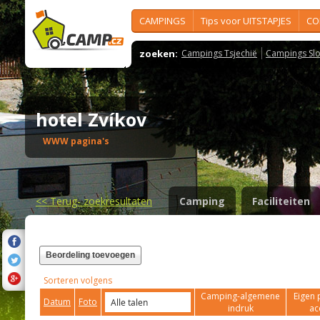
CAMPINGS
Tips voor UITSTAPJES
CO
zoeken:
Campings Tsjechië
Campings Slo
hotel Zvíkov
WWW pagina's
<<
Terug- zoekresultaten
Camping
Faciliteiten
Beordeling toevoegen
Sorteren volgens
Camping-algemene
Eigen 
Datum
Foto
indruk
ac