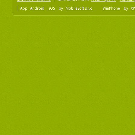
App:
Android
iOS
by
MobileSoft s.r.o
WinPhone
by
XP