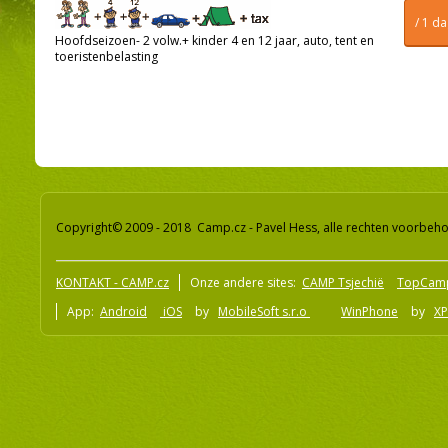
/ 1 d
Hoofdseizoen- 2 volw.+ kinder 4 en 12 jaar, auto, tent en
toeristenbelasting
Copyright© 2009 - 2018 Camp.cz - Pavel Hess, alle rechten voorbeh
KONTAKT - CAMP.cz
Onze andere sites:
CAMP Tsjechië
TopCam
App:
Android
iOS
by
MobileSoft s.r.o
WinPhone
by
XP