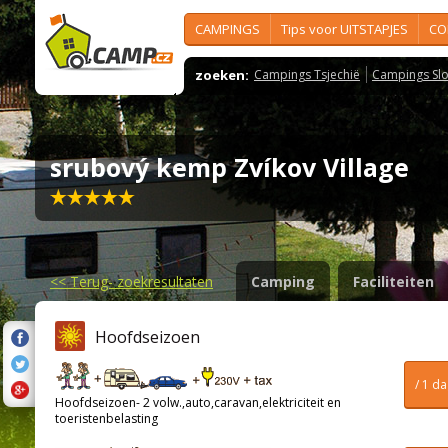
CAMPINGS
Tips voor UITSTAPJES
CO
zoeken:
Campings Tsjechië
Campings Slo
srubový kemp Zvíkov Village
<<
Terug- zoekresultaten
Camping
Faciliteiten
Hoofdseizoen
/ 1 d
Hoofdseizoen- 2 volw.,auto,caravan,elektriciteit en
toeristenbelasting