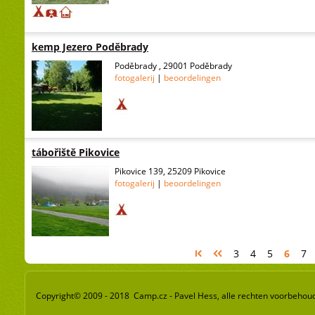
kemp Jezero Poděbrady
Poděbrady , 29001 Poděbrady
fotogalerij
|
beoordelingen
tábořiště Pikovice
Pikovice 139, 25209 Pikovice
fotogalerij
|
beoordelingen
3
4
5
6
7
Copyright© 2009 - 2018 Camp.cz - Pavel Hess, alle rechten voorbehou