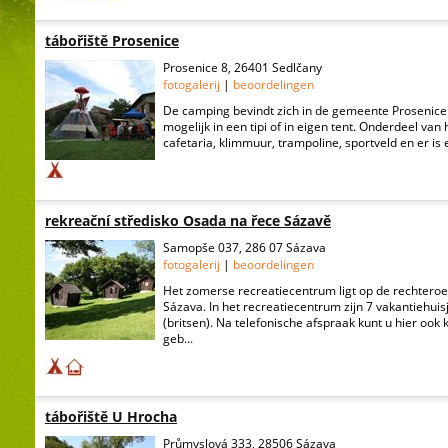
tábořiště Prosenice
Prosenice 8, 26401 Sedlčany
fotogalerij
|
beoordelingen
De camping bevindt zich in de gemeente Prosenice u
mogelijk in een tipi of in eigen tent. Onderdeel van
cafetaria, klimmuur, trampoline, sportveld en er is e
rekreační středisko Osada na řece Sázavě
Samopše 037, 286 07 Sázava
fotogalerij
|
beoordelingen
Het zomerse recreatiecentrum ligt op de rechteroev
Sázava. In het recreatiecentrum zijn 7 vakantiehui
(britsen). Na telefonische afspraak kunt u hier ook
geb...
tábořiště U Hrocha
Průmyslová 333, 28506 Sázava