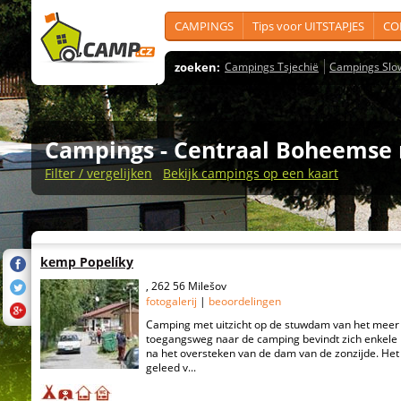
CAMPINGS
Tips voor UITSTAPJES
CO
zoeken:
Campings Tsjechië
Campings Slo
Campings
- Centraal Boheemse 
Filter / vergelijken
Bekijk campings op een kaart
kemp Popelíky
, 262 56 Milešov
fotogalerij
|
beoordelingen
Camping met uitzicht op de stuwdam van het meer 
toegangsweg naar de camping bevindt zich enkele
na het oversteken van de dam van de zonzijde. Het te
geleed v...