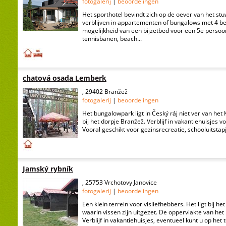
fotogalerij
|
beoordelingen
Het sporthotel bevindt zich op de oever van het st
verblijven in appartementen of bungalows met 4 
mogelijkheid van een bijzetbed voor een 5e persoo
tennisbanen, beach...
chatová osada Lemberk
, 29402 Branžež
fotogalerij
|
beoordelingen
Het bungalowpark ligt in Český ráj niet ver van he
bij het dorpje Branžež. Verblijf in vakantiehuisjes 
Vooral geschikt voor gezinsrecreatie, schooluitstapj
Jamský rybník
, 25753 Vrchotovy Janovice
fotogalerij
|
beoordelingen
Een klein terrein voor visliefhebbers. Het ligt bij h
waarin vissen zijn uitgezet. De oppervlakte van het 
Verblijf in vakantiehuisjes, eventueel kunt u op het t