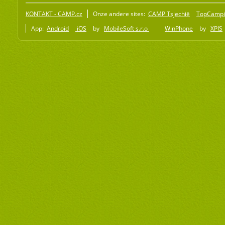
KONTAKT - CAMP.cz
Onze andere sites:
CAMP Tsjechië
TopCampi
App:
Android
iOS
by
MobileSoft s.r.o
WinPhone
by
XPIS