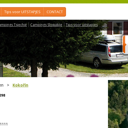
Tips voor UITSTAPJES
CONTACT
ampings Tsjechië
Campings Slowakije
Tips voor uitstapjes
en
>
Kokořín
298
1111