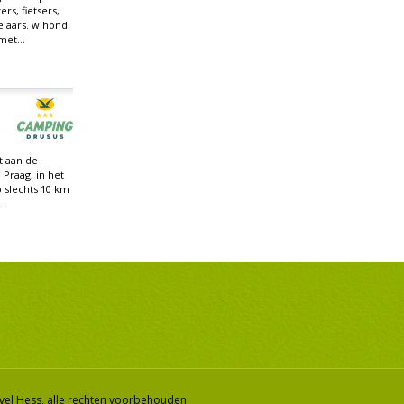
ers, fietsers,
laars. w hond
et...
t aan de
 Praag, in het
 slechts 10 km
..
vel Hess, alle rechten voorbehouden