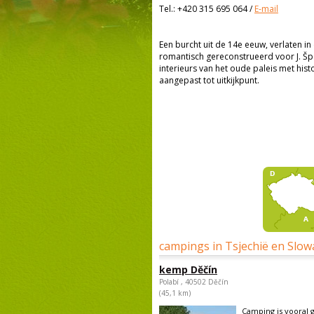
Tel.:
+420 315 695 064
/
E-mail
Een burcht uit de 14e eeuw, verlaten in
romantisch gereconstrueerd voor J. Šp
interieurs van het oude paleis met hist
aangepast tot uitkijkpunt.
campings in Tsjechië en Slow
kemp Děčín
Polabí , 40502 Děčín
(45,1 km)
Camping is vooral 