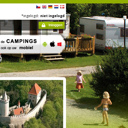
*ingelogd::
niet ingelogd
Inloggen