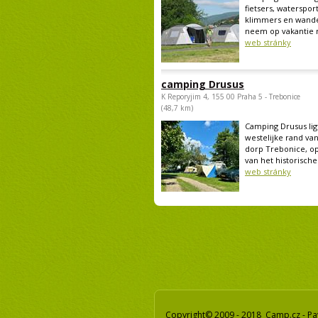
fietsers, watersport
klimmers en wande
neem op vakantie m
web stránky
camping Drusus
K Reporyjim 4, 155 00 Praha 5 - Trebonice
(48,7 km)
Camping Drusus lig
westelijke rand van
dorp Trebonice, op
van het historische.
web stránky
Copyright© 2009 - 2018 Camp.cz - Pa