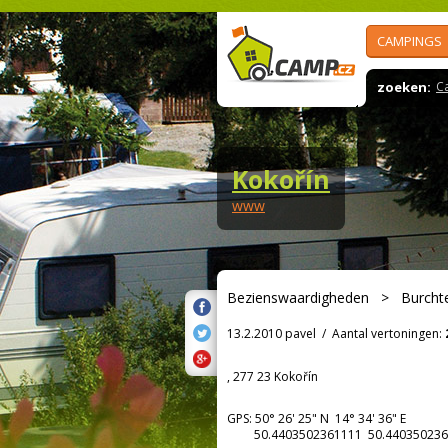
CAMPINGS
zoeken:
C
Kokořín
www
Bezienswaardigheden
>
Burcht
13.2.2010 pavel
/
Aantal vertoningen:
, 277 23 Kokořín
GPS:
50° 26' 25"
N
14° 34' 36"
E
50.4403502361111 50.440350236