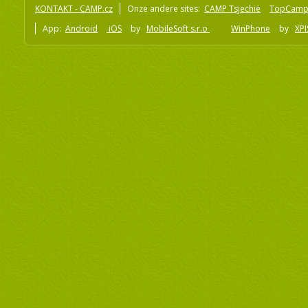
KONTAKT - CAMP.cz
Onze andere sites:
CAMP Tsjechië
TopCamp
App:
Android
iOS
by
MobileSoft s.r.o
WinPhone
by
XPI