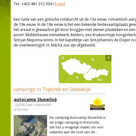
Tel.:
+420 481 312 304
/
E-mail
Een ruïne van een gotische rotsburcht uit de 13e eeuw, romantisch aan
de 19e eeuw. In de 18e eeuw is het een bekende bedevaartsplaats gew
het areaal is gewaarborgd door bruggen met stenen plastieken en een d
poort. Middeleeuws metselwerk, kelders, een kruikvormige hongerkerk
Sint-Jan Nepomucennis. In het kapelletje van Sint-Johannes de Doper is
de overlevering) K. H. Mácha zou zijn afgebeeld.
?
campings in Tsjechië en Slowakije
autocamp Slunečná
, 54344 Čistá v Krkonoších
(37,8 km)
De camping Autocamp Slunečná is
de enige camping in Krkonoše,
die het u mogelijk maakt om een
vakantie aan de voet van de...