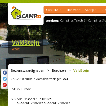
CAMPINGS
Tips voor UITSTAPJES
CO
zoeken:
Campings Tsjechië
Campings Slo
Valdštejn
www
Bezienswaardigheden
>
Burchten
>
Valdštejn
27.3.2010 Zuzka
/
Aantal vertoningen:
273
, 51122 Turnov
GPS:
50° 33' 45"
N
15° 10' 02"
E
50.5626112888889 50.5626112888889