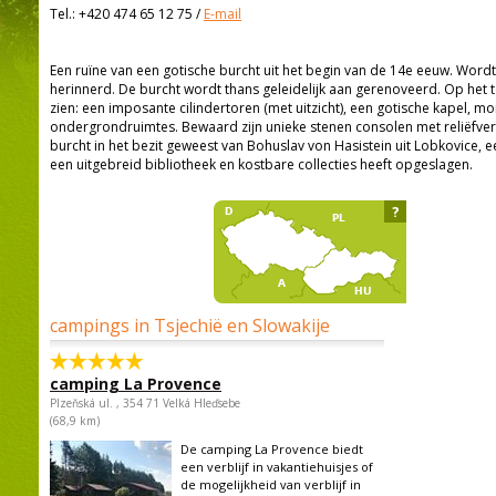
Tel.:
+420 474 65 12 75
/
E-mail
Een ruïne van een gotische burcht uit het begin van de 14e eeuw. Wordt
herinnerd. De burcht wordt thans geleidelijk aan gerenoveerd. Op het te
zien: een imposante cilindertoren (met uitzicht), een gotische kapel, 
ondergrondruimtes. Bewaard zijn unieke stenen consolen met reliëfvers
burcht in het bezit geweest van Bohuslav von Hasistein uit Lobkovice, een
een uitgebreid bibliotheek en kostbare collecties heeft opgeslagen.
?
campings in Tsjechië en Slowakije
camping La Provence
Plzeňská ul. , 354 71 Velká Hleďsebe
(68,9 km)
De camping La Provence biedt
een verblijf in vakantiehuisjes of
de mogelijkheid van verblijf in