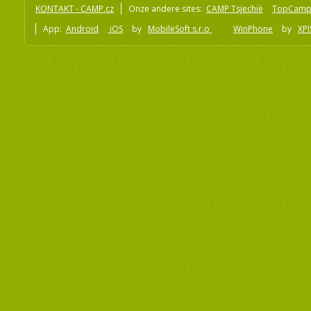
KONTAKT - CAMP.cz
Onze andere sites:
CAMP Tsjechië
TopCamp
App:
Android
iOS
by
MobileSoft s.r.o
WinPhone
by
XPI