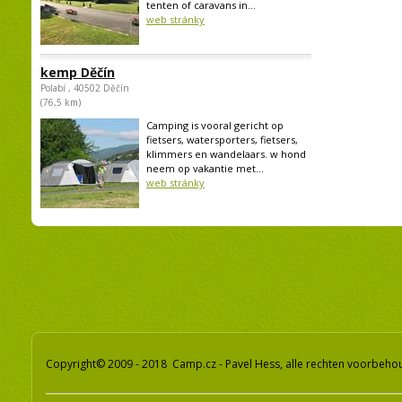
tenten of caravans in...
web stránky
kemp Děčín
Polabí , 40502 Děčín
(76,5 km)
Camping is vooral gericht op
fietsers, watersporters, fietsers,
klimmers en wandelaars. w hond
neem op vakantie met...
web stránky
Copyright© 2009 - 2018 Camp.cz - Pavel Hess, alle rechten voorbeh