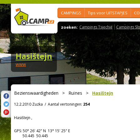
CAMPINGS
Tips voor UITSTAPJES
CO
zoeken:
Campings Tsjechië
Campings Slo
Hasištejn
www
Bezienswaardigheden
>
Ruïnes
>
Hasištejn
12.2.2010 Zuzka
/
Aantal vertoningen:
254
Hasištejn ,
GPS:
50° 26' 42"
N
13° 15' 25"
E
50.445 50.445