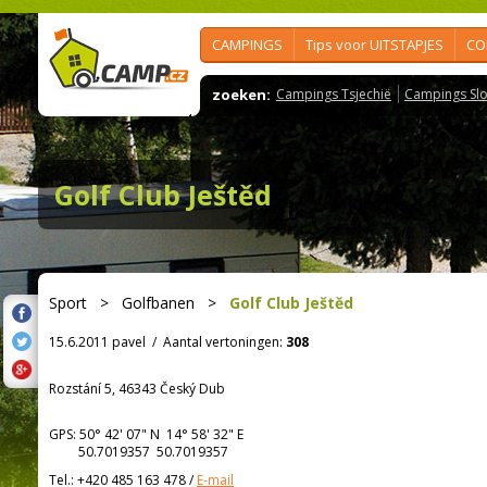
CAMPINGS
Tips voor UITSTAPJES
CO
zoeken:
Campings Tsjechië
Campings Slo
Golf Club Ještěd
Sport
>
Golfbanen
>
Golf Club Ještěd
15.6.2011 pavel
/
Aantal vertoningen:
308
Rozstání 5, 46343 Český Dub
GPS:
50° 42' 07"
N
14° 58' 32"
E
50.7019357 50.7019357
Tel.:
+420 485 163 478
/
E-mail