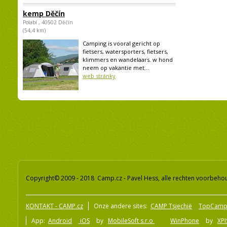
kemp Děčín
Polabí , 40502 Děčín
(54,4 km)
Camping is vooral gericht op
fietsers, watersporters, fietsers,
klimmers en wandelaars. w hond
neem op vakantie met...
web stránky
Copyright© 2009 - 2018 Camp.cz - Pavel Hess, alle rechten voorbeh
KONTAKT - CAMP.cz
Onze andere sites:
CAMP Tsjechië
TopCamp
App:
Android
iOS
by
MobileSoft s.r.o
WinPhone
by
XPI