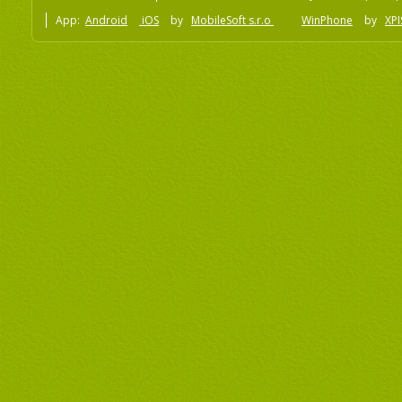
App:
Android
iOS
by
MobileSoft s.r.o
WinPhone
by
XPI