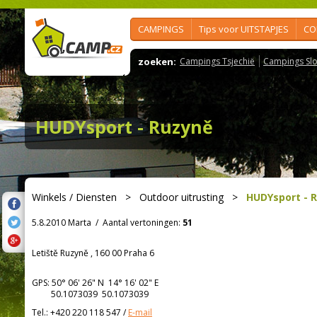
CAMPINGS
Tips voor UITSTAPJES
CO
zoeken:
Campings Tsjechië
Campings Slo
HUDYsport - Ruzyně
Winkels / Diensten
>
Outdoor uitrusting
>
HUDYsport - 
5.8.2010 Marta
/
Aantal vertoningen:
51
Letiště Ruzyně , 160 00 Praha 6
GPS:
50° 06' 26"
N
14° 16' 02"
E
50.1073039 50.1073039
Tel.:
+420 220 118 547
/
E-mail