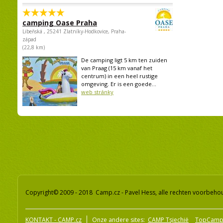
camping Oase Praha
Libeňská , 25241 Zlatníky-Hodkovice, Praha-
západ
(22,8 km)
De camping ligt 5 km ten zuiden
van Praag (15 km vanaf het
centrum) in een heel rustige
omgeving. Er is een goede...
web stránky
Copyright© 2009 - 2018 Camp.cz - Pavel Hess, alle rechten voorbeh
KONTAKT - CAMP.cz
Onze andere sites:
CAMP Tsjechië
TopCamp