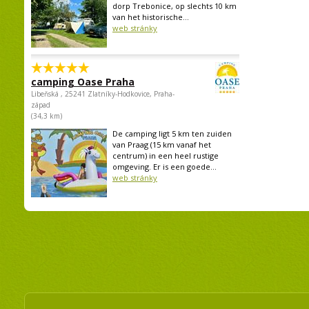
dorp Trebonice, op slechts 10 km
van het historische...
web stránky
camping Oase Praha
Libeňská , 25241 Zlatníky-Hodkovice, Praha-
západ
(34,3 km)
De camping ligt 5 km ten zuiden
van Praag (15 km vanaf het
centrum) in een heel rustige
omgeving. Er is een goede...
web stránky