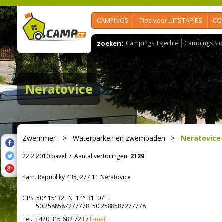
CAMPINGS
Tips voor UITSTAPJES
CO
zoeken:
Campings Tsjechië
Campings Slo
Neratovice
Zwemmen
>
Waterparken en zwembaden
>
Neratovice
22.2.2010 pavel
/
Aantal vertoningen:
2129
nám. Republiky 435, 277 11 Neratovice
GPS:
50° 15' 32"
N
14° 31' 07"
E
50.2588587277778 50.2588587277778
Tel.:
+420 315 682 723
/
E-mail