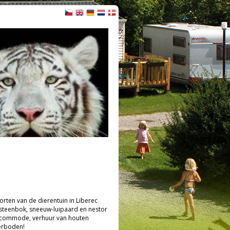
rten van de dierentuin in Liberec
e steenbok, sneeuw-luipaard en nestor
by commode, verhuur van houten
verboden!