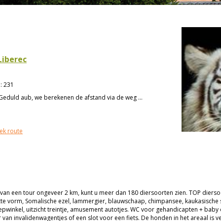
iberec
n
:
231
Geduld aub, we berekenen de afstand via de weg ...
ek route
 van een tour ongeveer 2 km, kunt u meer dan 180 diersoorten zien. TOP diersoo
– witte vorm, Somalische ezel, lammergier, blauwschaap, chimpansee, kaukasisch
oepwinkel, uitzicht treintje, amusement autotjes. WC voor gehandicapten + ba
van invalidenwagentjes of een slot voor een fiets. De honden in het areaal is 