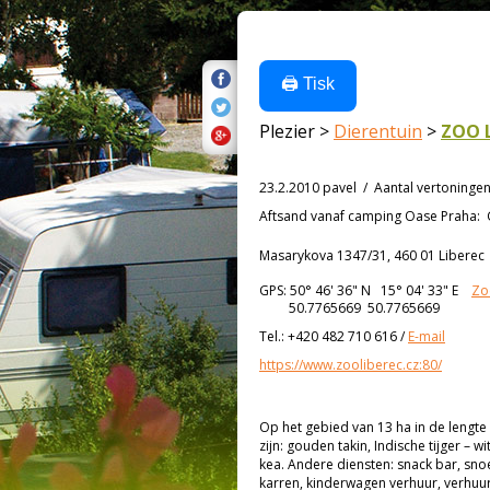
🖨️ Tisk
Plezier >
Dierentuin
>
ZOO L
23.2.2010 pavel
/
Aantal vertoninge
Aftsand vanaf
camping Oase Praha:
Masarykova 1347/31, 460 01 Liberec
GPS:
50° 46' 36"
N
15° 04' 33"
E
Zo
50.7765669 50.7765669
Tel.:
+420 482 710 616
/
E-mail
https://www.zooliberec.cz:80/
Op het gebied van 13 ha in de lengte
zijn: gouden takin, Indische tijger 
kea. Andere diensten: snack bar, sn
karren, kinderwagen verhuur, verhuur 