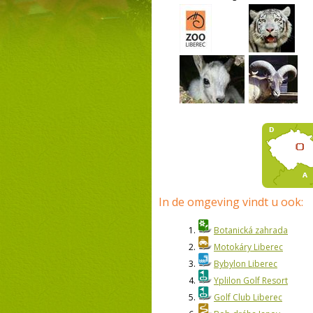
In de omgeving vindt u ook:
1.
Botanická zahrada
2.
Motokáry Liberec
3.
Bybylon Liberec
4.
Yplilon Golf Resort
5.
Golf Club Liberec