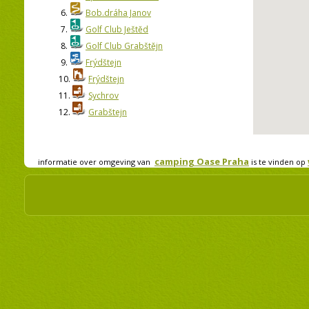
6.
Bob.dráha Janov
7.
Golf Club Ještěd
8.
Golf Club Grabštějn
9.
Frýdštejn
10.
Frýdštejn
11.
Sychrov
12.
Grabštejn
camping Oase Praha
informatie over omgeving van
is te vinden op