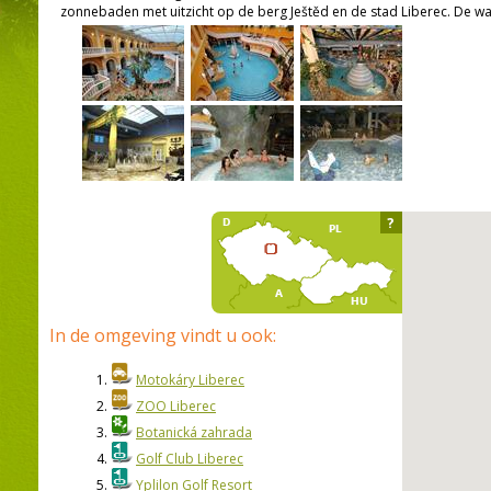
zonnebaden met uitzicht op de berg Ještěd en de stad Liberec. De w
?
In de omgeving vindt u ook:
1.
Motokáry Liberec
2.
ZOO Liberec
3.
Botanická zahrada
4.
Golf Club Liberec
5.
Yplilon Golf Resort