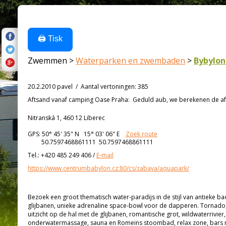
🖨️ Tisk
Zwemmen >
Waterparken en zwembaden
>
Bybylon
20.2.2010 pavel
/
Aantal vertoningen
:
385
Aftsand vanaf
camping Oase Praha:
Geduld aub, we berekenen de afs
Nitranská 1, 460 12 Liberec
GPS:
50° 45' 35"
N
15° 03' 06"
E
Zoek route
50.7597468861111 50.7597468861111
Tel.:
+420 485 249 406
/
E-mail
https://www.centrumbabylon.cz:80/cs/zabava/aquapark/
Bezoek een groot thematisch water-paradijs in de stijl van antieke ba
glijbanen, unieke adrenaline space-bowl voor de dapperen. Tornado
uitzicht op de hal met de glijbanen, romantische grot, wildwaterrivier
onderwatermassage, sauna en Romeins stoombad, relax zone, bars m