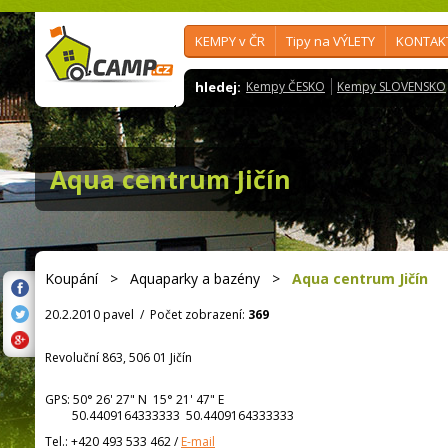
KEMPY v ČR
Tipy na VÝLETY
KONTAK
hledej:
Kempy ČESKO
Kempy SLOVENSKO
Aqua centrum Jičín
Koupání
>
Aquaparky a bazény
>
Aqua centrum Jičín
20.2.2010 pavel
/
Počet zobrazení:
369
Revoluční 863, 506 01 Jičín
GPS:
50° 26' 27"
N
15° 21' 47"
E
50.4409164333333 50.4409164333333
Tel.:
+420 493 533 462
/
E-mail