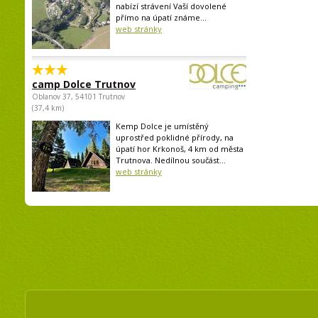
nabízí strávení Vaší dovolené
přímo na úpatí známe...
web stránky
camp Dolce Trutnov
Oblanov 37, 54101 Trutnov
(37,4 km)
Kemp Dolce je umístěný
uprostřed poklidné přírody, na
úpatí hor Krkonoš, 4 km od města
Trutnova. Nedílnou součást...
web stránky