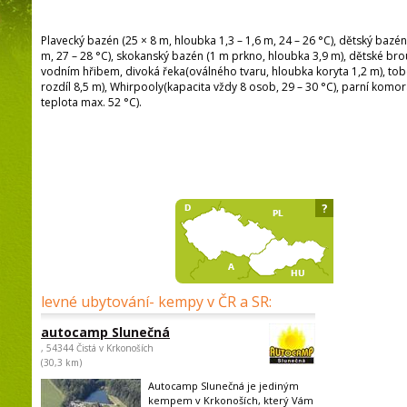
Plavecký bazén (25 × 8 m, hloubka 1,3 – 1,6 m, 24 – 26 °C), dětský bazén
m, 27 – 28 °C), skokanský bazén (1 m prkno, hloubka 3,9 m), dětské bro
vodním hřibem, divoká řeka(oválného tvaru, hloubka koryta 1,2 m), to
rozdíl 8,5 m), Whirpooly(kapacita vždy 8 osob, 29 – 30 °C), parní komo
teplota max. 52 °C).
?
levné ubytování- kempy v ČR a SR:
autocamp Slunečná
, 54344 Čistá v Krkonoších
(30,3 km)
Autocamp Slunečná je jediným
kempem v Krkonoších, který Vám