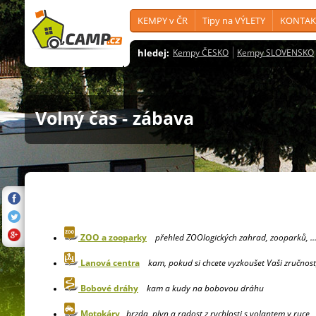
KEMPY v ČR
Tipy na VÝLETY
KONTAK
hledej:
Kempy ČESKO
Kempy SLOVENSKO
Volný čas - zábava
ZOO a zooparky
přehled ZOOlogických zahrad, zooparků, ..
Lanová centra
kam, pokud si chcete vyzkoušet Vaši zručnost
Bobové dráhy
kam a kudy na bobovou dráhu
Motokáry
brzda, plyn a radost z rychlosti s volantem v ruce