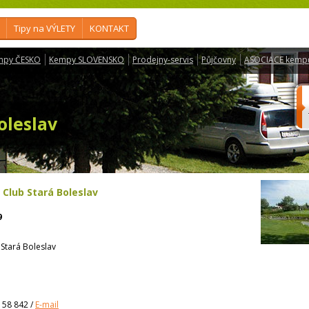
Tipy na VÝLETY
KONTAKT
mpy ČESKO
Kempy SLOVENSKO
Prodejny-servis
Půjčovny
ASOCIACE kemp
oleslav
 Club Stará Boleslav
9
Stará Boleslav
158 842
/
E-mail