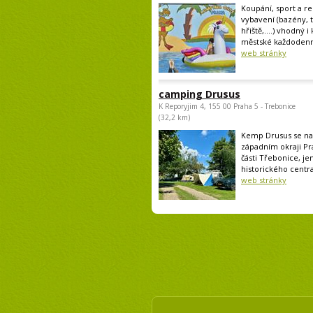
Koupání, sport a rel
vybavení (bazény, 
hřiště,....) vhodný i
městské každodenní
web stránky
camping Drusus
K Reporyjim 4, 155 00 Praha 5 - Trebonice
(32,2 km)
Kemp Drusus se na
západním okraji Pr
části Třebonice, je
historického centra
web stránky