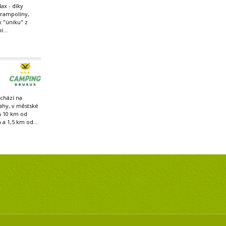
ax - díky
trampolíny,
 k "úniku" z
...
chází na
ahy, v městské
n 10 km od
 a 1,5 km od...