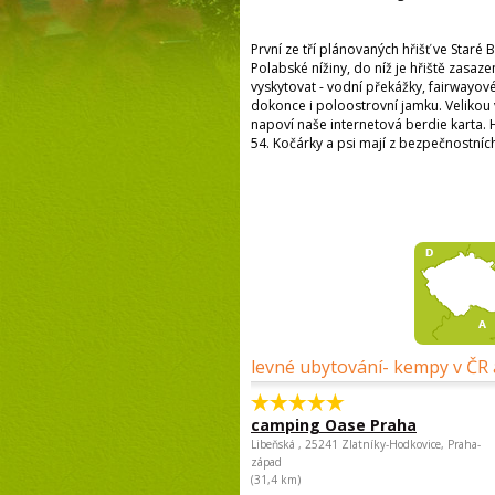
První ze tří plánovaných hřišť ve Staré
Polabské nížiny, do níž je hřiště zasa
vyskytovat - vodní překážky, fairwayov
dokonce i poloostrovní jamku. Velikou 
napoví naše internetová berdie karta.
54. Kočárky a psi mají z bezpečnostní
levné ubytování- kempy v ČR 
camping Oase Praha
Libeňská , 25241 Zlatníky-Hodkovice, Praha-
západ
(31,4 km)