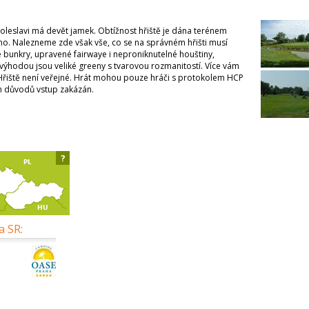
 Boleslavi má devět jamek. Obtížnost hřiště je dána terénem
zeno. Nalezneme zde však vše, co se na správném hřišti musí
é bunkry, upravené fairwaye i neproniknutelné houštiny,
výhodou jsou veliké greeny s tvarovou rozmanitostí. Více vám
 Hřiště není veřejné. Hrát mohou pouze hráči s protokolem HCP
ch důvodů vstup zakázán.
?
a SR: