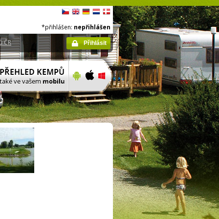
*přihlášen:
nepřihlášen
ů ČR
Přihlásit