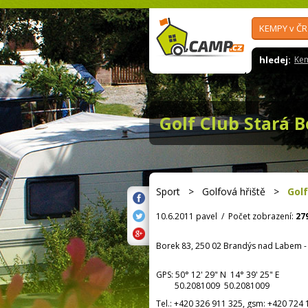
KEMPY v ČR
hledej:
Ke
Golf Club Stará B
Sport
>
Golfová hřiště
>
Golf
10.6.2011 pavel
/
Počet zobrazení:
27
Borek 83, 250 02 Brandýs nad Labem - 
GPS:
50° 12' 29"
N
14° 39' 25"
E
50.2081009 50.2081009
Tel.:
+420 326 911 325, gsm: +420 724 