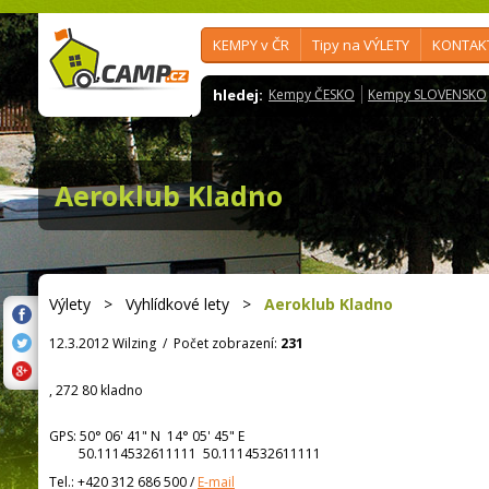
KEMPY v ČR
Tipy na VÝLETY
KONTAK
hledej:
Kempy ČESKO
Kempy SLOVENSKO
Aeroklub Kladno
Výlety
>
Vyhlídkové lety
>
Aeroklub Kladno
12.3.2012 Wilzing
/
Počet zobrazení:
231
, 272 80 kladno
GPS:
50° 06' 41"
N
14° 05' 45"
E
50.1114532611111 50.1114532611111
Tel.:
+420 312 686 500
/
E-mail