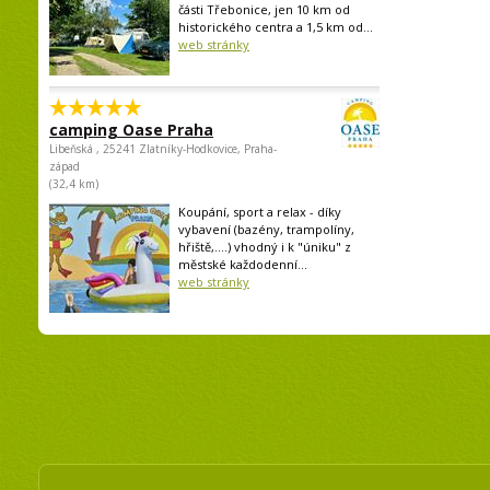
části Třebonice, jen 10 km od
historického centra a 1,5 km od...
web stránky
camping Oase Praha
Libeňská , 25241 Zlatníky-Hodkovice, Praha-
západ
(32,4 km)
Koupání, sport a relax - díky
vybavení (bazény, trampolíny,
hřiště,....) vhodný i k "úniku" z
městské každodenní...
web stránky