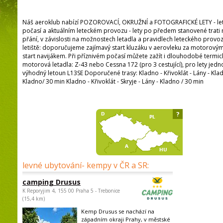
Náš aeroklub nabízí POZOROVACÍ, OKRUŽNÍ a FOTOGRAFICKÉ LETY - lety p
počasí a aktuálním leteckém provozu - lety po předem stanovené trati
přání, v závislosti na možnostech letadla a pravidlech leteckého provozu 
letiště: doporučujeme zajímavý start kluzáku v aerovleku za motorový
start navijákem. Při příznivém počasí můžete zažít i dlouhodobé termic
motorová letadla: Z-43 nebo Cessna 172 (pro 3 cestující), pro lety jedn
výhodný letoun L13SE Doporučené trasy: Kladno - Křivoklát - Lány - Klad
Kladno/ 30 min Kladno - Křivoklát - Skryje - Lány - Kladno / 30 min
?
levné ubytování- kempy v ČR a SR:
camping Drusus
K Reporyjim 4, 155 00 Praha 5 - Trebonice
(15,4 km)
Kemp Drusus se nachází na
západním okraji Prahy, v městské