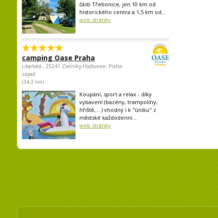
části Třebonice, jen 10 km od
historického centra a 1,5 km od...
web stránky
camping Oase Praha
Libeňská , 25241 Zlatníky-Hodkovice, Praha-
západ
(34,3 km)
Koupání, sport a relax - díky
vybavení (bazény, trampolíny,
hřiště,....) vhodný i k "úniku" z
městské každodenní...
web stránky