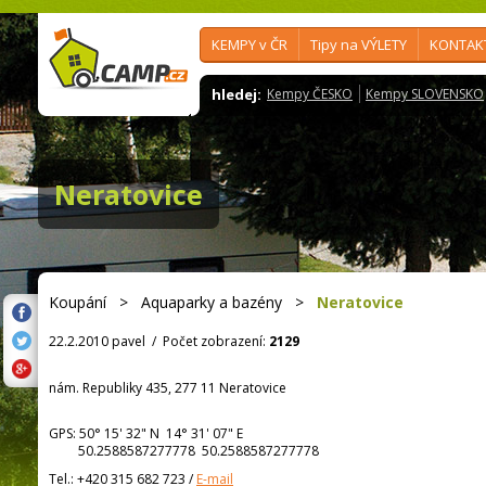
KEMPY v ČR
Tipy na VÝLETY
KONTAK
hledej:
Kempy ČESKO
Kempy SLOVENSKO
Neratovice
Koupání
>
Aquaparky a bazény
>
Neratovice
22.2.2010 pavel
/
Počet zobrazení:
2129
nám. Republiky 435, 277 11 Neratovice
GPS:
50° 15' 32"
N
14° 31' 07"
E
50.2588587277778 50.2588587277778
Tel.:
+420 315 682 723
/
E-mail