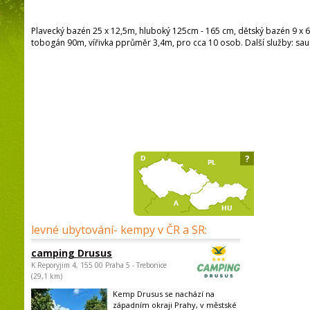
Plavecký bazén 25 x 12,5m, hluboký 125cm - 165 cm, dětský bazén 9 x 
tobogán 90m, vířivka pprůměr 3,4m, pro cca 10 osob. Další služby: sau
?
levné ubytování- kempy v ČR a SR:
camping Drusus
K Reporyjim 4, 155 00 Praha 5 - Trebonice
(29,1 km)
Kemp Drusus se nachází na
západním okraji Prahy, v městské