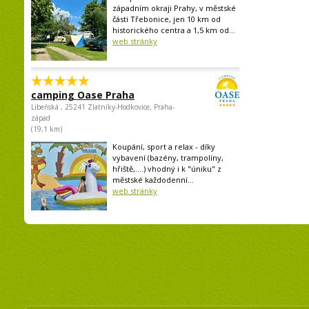
západním okraji Prahy, v městské
části Třebonice, jen 10 km od
historického centra a 1,5 km od...
web stránky
camping Oase Praha
Libeňská , 25241 Zlatníky-Hodkovice, Praha-
západ
(19,1 km)
Koupání, sport a relax - díky
vybavení (bazény, trampolíny,
hřiště,....) vhodný i k "úniku" z
městské každodenní...
web stránky