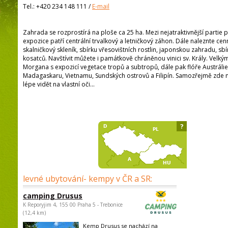
Tel.:
+420 234 148 111
/
E-mail
Zahrada se rozprostírá na ploše ca 25 ha. Mezi nejatraktivnější partie
expozice patří centrální trvalkový a letničkový záhon. Dále naleznte cen
skalničkový skleník, sbírku vřesovištních rostlin, japonskou zahradu, sb
kosatců. Navštívit můžete i památkově chráněnou vinici sv. Krály. Velkým 
Morgana s expozicí vegetace tropů a subtropů, dále pak flóře Austrálie
Madagaskaru, Vietnamu, Sundských ostrovů a Filipín. Samozřejmě zde
lépe vidět na vlastní oči...
?
levné ubytování- kempy v ČR a SR:
camping Drusus
K Reporyjim 4, 155 00 Praha 5 - Trebonice
(12,4 km)
Kemp Drusus se nachází na