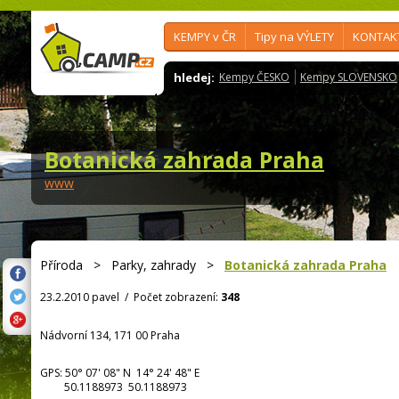
KEMPY v ČR
Tipy na VÝLETY
KONTAK
hledej:
Kempy ČESKO
Kempy SLOVENSKO
Botanická zahrada Praha
www
Příroda
>
Parky, zahrady
>
Botanická zahrada Praha
23.2.2010 pavel
/
Počet zobrazení:
348
Nádvorní 134, 171 00 Praha
GPS:
50° 07' 08"
N
14° 24' 48"
E
50.1188973 50.1188973