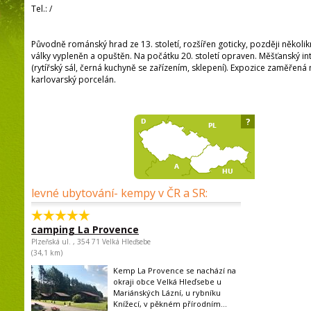
Tel.:
/
Původně románský hrad ze 13. století, rozšířen goticky, později několikr
války vypleněn a opuštěn. Na počátku 20. století opraven. Měšťanský int
(rytířský sál, černá kuchyně se zařízením, sklepení). Expozice zaměřená
karlovarský porcelán.
?
levné ubytování- kempy v ČR a SR:
camping La Provence
Plzeňská ul. , 354 71 Velká Hleďsebe
(34,1 km)
Kemp La Provence se nachází na
okraji obce Velká Hleďsebe u
Mariánských Lázní, u rybníku
Knížecí, v pěkném přírodním...