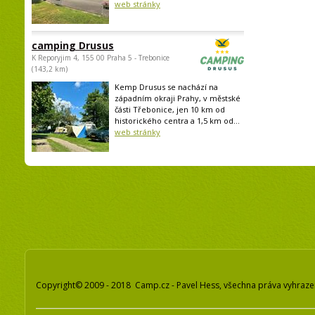
web stránky
camping Drusus
K Reporyjim 4, 155 00 Praha 5 - Trebonice
(143,2 km)
Kemp Drusus se nachází na
západním okraji Prahy, v městské
části Třebonice, jen 10 km od
historického centra a 1,5 km od...
web stránky
Copyright© 2009 - 2018 Camp.cz - Pavel Hess, všechna práva vyhraz