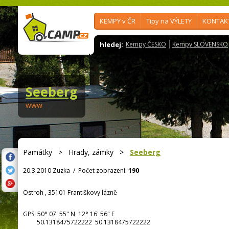
KEMPY v ČR
Tipy na VÝLETY
KONTAK
hledej:
Kempy ČESKO
Kempy SLOVENSKO
Seeberg
www
Památky
>
Hrady, zámky
>
Seeberg
20.3.2010 Zuzka
/
Počet zobrazení:
190
Ostroh , 35101 Františkovy lázně
GPS:
50° 07' 55"
N
12° 16' 56"
E
50.1318475722222 50.1318475722222