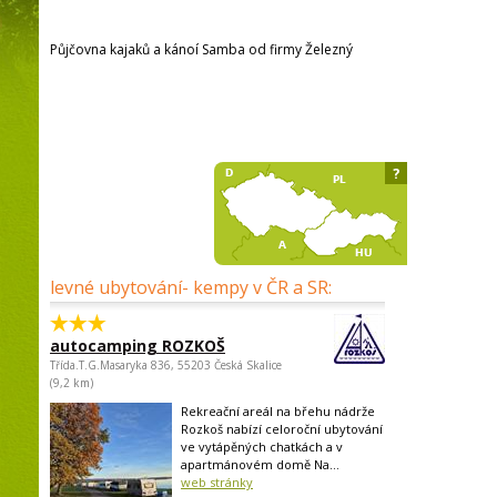
Půjčovna kajaků a kánoí Samba od firmy Železný
?
levné ubytování- kempy v ČR a SR:
autocamping ROZKOŠ
Třída.T.G.Masaryka 836, 55203 Česká Skalice
(9,2 km)
Rekreační areál na břehu nádrže
Rozkoš nabízí celoroční ubytování
ve vytápěných chatkách a v
apartmánovém domě Na...
web stránky