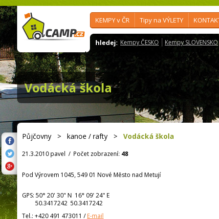
KEMPY v ČR
Tipy na VÝLETY
KONTAK
hledej:
Kempy ČESKO
Kempy SLOVENSKO
Vodácká škola
Půjčovny
>
kanoe / rafty
>
Vodácká škola
21.3.2010 pavel
/
Počet zobrazení:
48
Pod Výrovem 1045, 549 01 Nové Město nad Metují
GPS:
50° 20' 30"
N
16° 09' 24"
E
50.3417242 50.3417242
Tel.:
+420 491 473011
/
E-mail