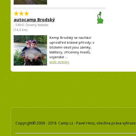
autocamp Brodský
, 54941 Červený Kostelec
(14,3 km)
Kemp Brodský se nachází
uprostřed krásné přírody, v
blízkém okolí jsou zámky,
kláštery, zříceniny hradů,
vojenské ...
web stránky
Copyright© 2009 - 2018 Camp.cz - Pavel Hess, všechna práva vyhraz